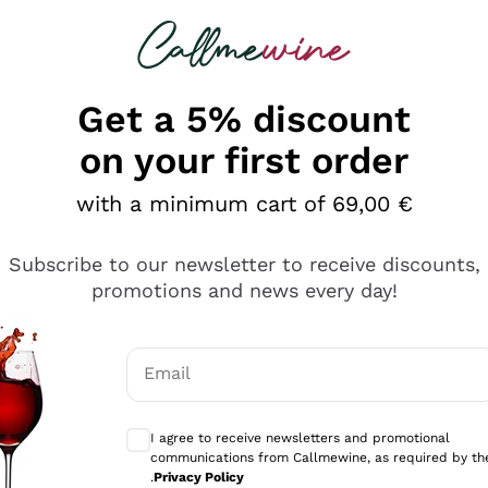
 looking for
Champagne
Sparkling Wines
Al
Get a 5% discount
on your first order
with a minimum cart of 69,00 €
Subscribe to our newsletter to receive discounts,
promotions and news every day!
Email
Optional consents to receive communicati
I agree to receive newsletters and promotional
communications from Callmewine, as required by th
tanti prodotti diversi e con un ampio range di prezzo. Le 
.
Privacy Policy