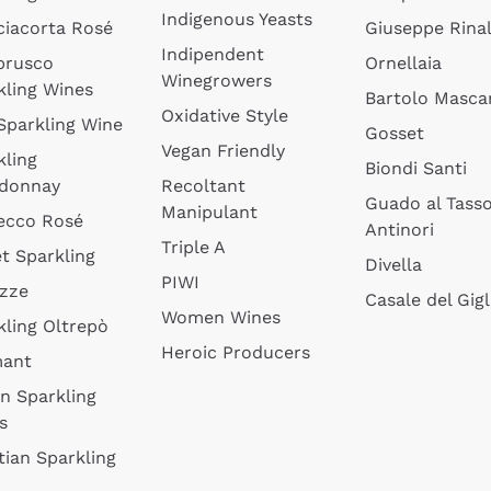
Indigenous Yeasts
ciacorta Rosé
Giuseppe Rinal
Indipendent
brusco
Ornellaia
Winegrowers
kling Wines
Bartolo Mascar
Oxidative Style
 Sparkling Wine
Gosset
Vegan Friendly
kling
Biondi Santi
donnay
Recoltant
Guado al Tass
Manipulant
ecco Rosé
Antinori
Triple A
t Sparkling
Divella
PIWI
izze
Casale del Gigl
Women Wines
kling Oltrepò
Heroic Producers
mant
an Sparkling
s
tian Sparkling