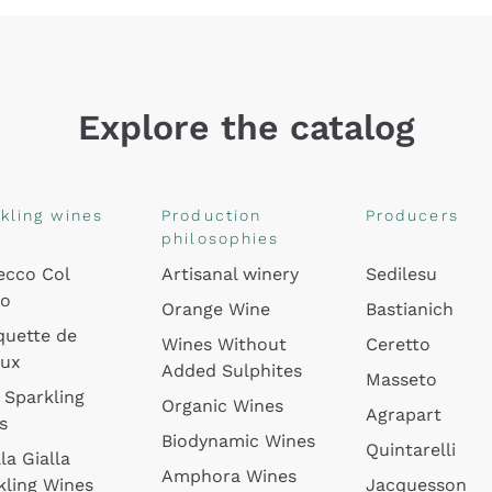
Explore the catalog
kling wines
Production
Producers
philosophies
ecco Col
Artisanal winery
Sedilesu
do
Orange Wine
Bastianich
quette de
Wines Without
Ceretto
oux
Added Sulphites
Masseto
 Sparkling
Organic Wines
Agrapart
s
Biodynamic Wines
Quintarelli
la Gialla
Amphora Wines
kling Wines
Jacquesson