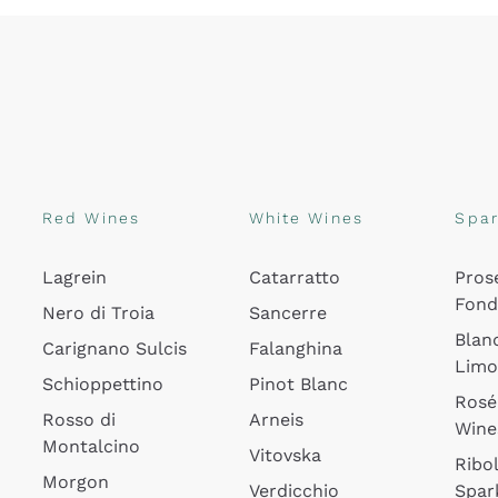
Red Wines
White Wines
Spar
Lagrein
Catarratto
Pros
Fon
Nero di Troia
Sancerre
Blan
Carignano Sulcis
Falanghina
Lim
Schioppettino
Pinot Blanc
Rosé
Rosso di
Arneis
Wine
Montalcino
Vitovska
Ribol
Morgon
Verdicchio
Spar