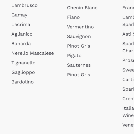
Lambrusco
Chenin Blanc
Fran
Gamay
Fiano
Lam
Lacrima
Spar
Vermentino
Aglianico
Asti
Sauvignon
Bonarda
Spar
Pinot Gris
Char
Nerello Mascalese
Pigato
Pros
Tignanello
Sauternes
Swee
Gaglioppo
Pinot Gris
Cart
Bardolino
Spar
Cre
Itali
Wine
Vene