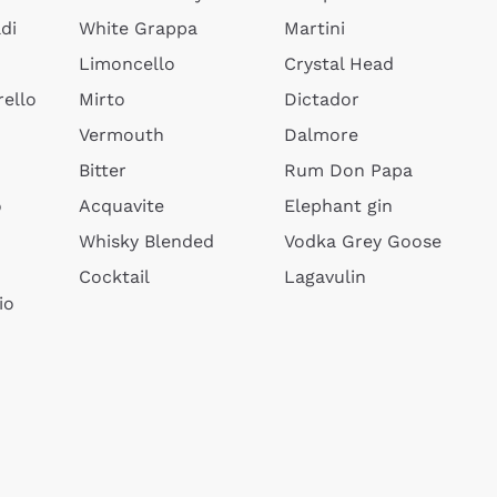
di
White Grappa
Martini
Limoncello
Crystal Head
ello
Mirto
Dictador
Vermouth
Dalmore
Bitter
Rum Don Papa
o
Acquavite
Elephant gin
Whisky Blended
Vodka Grey Goose
Cocktail
Lagavulin
io