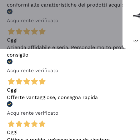
conformi alle caratteristiche dei prodotti acquistati
Acquirente verificato
Oggi
For
Azienda affidabile e seria. Personale molto profession
consiglio
Acquirente verificato
Oggi
Offerte vantaggiose, consegna rapida
Acquirente verificato
Oggi
Ottimo e rapido, un’esperienza da ripetere