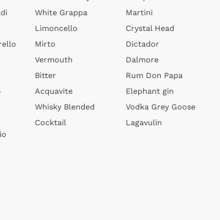
di
White Grappa
Martini
Limoncello
Crystal Head
ello
Mirto
Dictador
Vermouth
Dalmore
Bitter
Rum Don Papa
o
Acquavite
Elephant gin
Whisky Blended
Vodka Grey Goose
Cocktail
Lagavulin
io