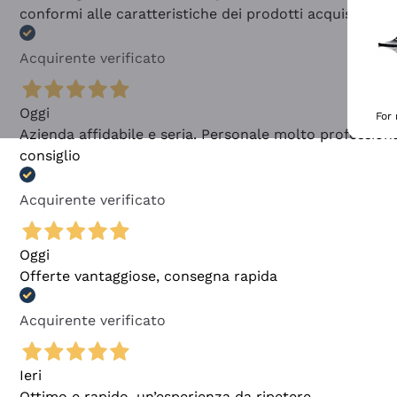
conformi alle caratteristiche dei prodotti acquistati
Acquirente verificato
Oggi
For
Azienda affidabile e seria. Personale molto profession
consiglio
Acquirente verificato
Oggi
Offerte vantaggiose, consegna rapida
Acquirente verificato
Ieri
Ottimo e rapido, un’esperienza da ripetere