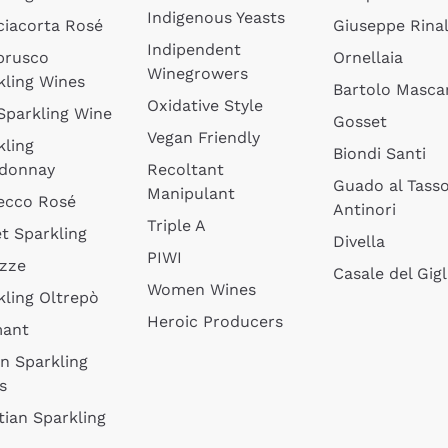
Indigenous Yeasts
ciacorta Rosé
Giuseppe Rinal
Indipendent
brusco
Ornellaia
Winegrowers
kling Wines
Bartolo Mascar
Oxidative Style
 Sparkling Wine
Gosset
Vegan Friendly
kling
Biondi Santi
donnay
Recoltant
Guado al Tass
Manipulant
ecco Rosé
Antinori
Triple A
t Sparkling
Divella
PIWI
izze
Casale del Gigl
Women Wines
kling Oltrepò
Heroic Producers
mant
an Sparkling
s
tian Sparkling