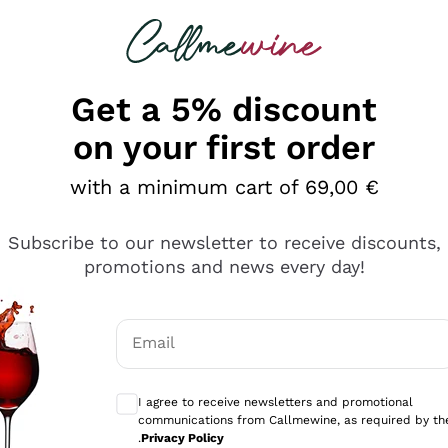
 looking for
Champagne
Sparkling Wines
Al
Get a 5% discount
on your first order
with a minimum cart of 69,00 €
Subscribe to our newsletter to receive discounts,
promotions and news every day!
Email
Optional consents to receive communicati
I agree to receive newsletters and promotional
communications from Callmewine, as required by th
tanti prodotti diversi e con un ampio range di prezzo. Le 
.
Privacy Policy