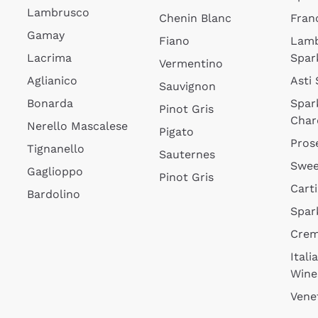
Lambrusco
Chenin Blanc
Fran
Gamay
Fiano
Lam
Lacrima
Spar
Vermentino
Aglianico
Asti
Sauvignon
Bonarda
Spar
Pinot Gris
Char
Nerello Mascalese
Pigato
Pros
Tignanello
Sauternes
Swee
Gaglioppo
Pinot Gris
Cart
Bardolino
Spar
Cre
Itali
Wine
Vene