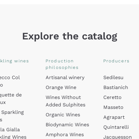
Explore the catalog
kling wines
Production
Producers
philosophies
ecco Col
Artisanal winery
Sedilesu
do
Orange Wine
Bastianich
quette de
Wines Without
Ceretto
oux
Added Sulphites
Masseto
 Sparkling
Organic Wines
Agrapart
s
Biodynamic Wines
Quintarelli
la Gialla
Amphora Wines
kling Wines
Jacquesson