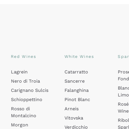
Red Wines
White Wines
Spar
Lagrein
Catarratto
Pros
Fon
Nero di Troia
Sancerre
Blan
Carignano Sulcis
Falanghina
Lim
Schioppettino
Pinot Blanc
Rosé
Rosso di
Arneis
Wine
Montalcino
Vitovska
Ribol
Morgon
Verdicchio
Spar