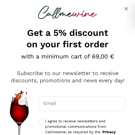
Skip to content
Describe what you are looking for
Get a 5% discount
on your first order
Ottimo
with a minimum cart of 69,00 €
4,5
/5
2.559
Subscribe to our newsletter to receive
recensioni
discounts, promotions and news every day!
Le nostre recensioni a 4 e 5 stelle.
Clicca qui per leggerle tutte >
Email
Precedente
Successivo
Optional consents to receive communicat
I agree to receive newsletters and
Oggi
promotional communications from
Il catalogo offre moltissime possibilità di scelta tra tanti
Callmewine, as required by the .
Privacy