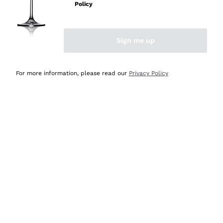
professionalità
Policy
Acquirente verificato
Sign me up
Ieri
Seri affidabili
For more information, please read our
Privacy Policy
Acquirente verificato
Ieri
Il catalogo offre moltissime possibilità di scelta tra tanti
prodotti diversi e con un ampio range di prezzo. Le
indicazioni dei consulenti sono estremamente chiare e
conformi alle caratteristiche dei prodotti acquistati
Acquirente verificato