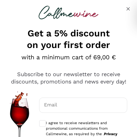
Skip to content
Describe what you are looking for
Get a 5% discount
on your first order
Ottimo
with a minimum cart of 69,00 €
4,5
/5
2.561
Subscribe to our newsletter to receive
recensioni
discounts, promotions and news every day!
Le nostre recensioni a 4 e 5 stelle.
Clicca qui per leggerle tutte >
Email
Precedente
Successivo
Optional consents to receive communicat
I agree to receive newsletters and
Oggi
promotional communications from
Acquisto semplice nelle modalità, gestito con rapidità e
Callmewine, as required by the .
Privacy