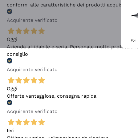
conformi alle caratteristiche dei prodotti acquistati
Acquirente verificato
Oggi
For
Azienda affidabile e seria. Personale molto profession
consiglio
Acquirente verificato
Oggi
Offerte vantaggiose, consegna rapida
Acquirente verificato
Ieri
Ottimo e rapido, un’esperienza da ripetere