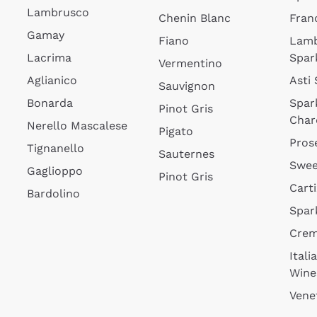
Lambrusco
Chenin Blanc
Fran
Gamay
Fiano
Lam
Lacrima
Spar
Vermentino
Aglianico
Asti
Sauvignon
Bonarda
Spar
Pinot Gris
Char
Nerello Mascalese
Pigato
Pros
Tignanello
Sauternes
Swee
Gaglioppo
Pinot Gris
Cart
Bardolino
Spar
Cre
Itali
Wine
Vene