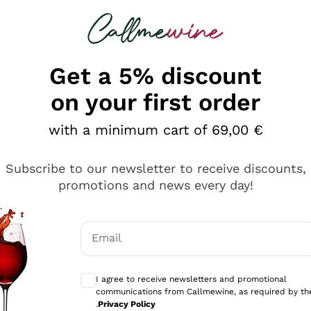
 looking for
Champagne
Sparkling Wines
Al
Get a 5% discount
on your first order
with a minimum cart of 69,00 €
Subscribe to our newsletter to receive discounts,
promotions and news every day!
Email
Optional consents to receive communicati
I agree to receive newsletters and promotional
communications from Callmewine, as required by th
tanti prodotti diversi e con un ampio range di prezzo. Le 
.
Privacy Policy