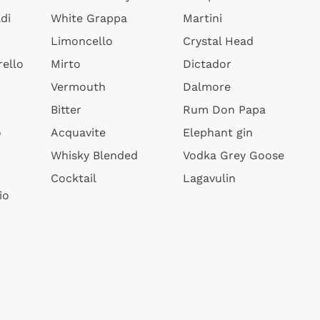
di
White Grappa
Martini
Limoncello
Crystal Head
ello
Mirto
Dictador
Vermouth
Dalmore
Bitter
Rum Don Papa
o
Acquavite
Elephant gin
Whisky Blended
Vodka Grey Goose
Cocktail
Lagavulin
io