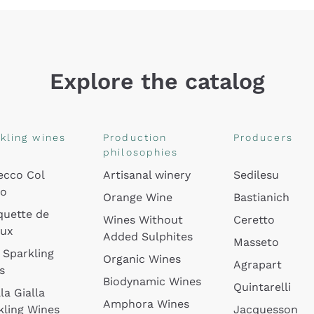
Explore the catalog
kling wines
Production
Producers
philosophies
ecco Col
Artisanal winery
Sedilesu
do
Orange Wine
Bastianich
quette de
Wines Without
Ceretto
oux
Added Sulphites
Masseto
 Sparkling
Organic Wines
Agrapart
s
Biodynamic Wines
Quintarelli
la Gialla
Amphora Wines
kling Wines
Jacquesson