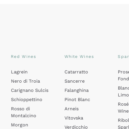
Red Wines
White Wines
Spar
Lagrein
Catarratto
Pros
Fon
Nero di Troia
Sancerre
Blan
Carignano Sulcis
Falanghina
Lim
Schioppettino
Pinot Blanc
Rosé
Rosso di
Arneis
Wine
Montalcino
Vitovska
Ribol
Morgon
Verdicchio
Spar