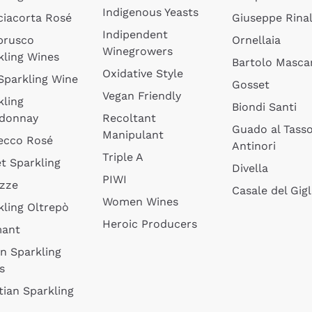
Indigenous Yeasts
ciacorta Rosé
Giuseppe Rinal
Indipendent
brusco
Ornellaia
Winegrowers
kling Wines
Bartolo Mascar
Oxidative Style
 Sparkling Wine
Gosset
Vegan Friendly
kling
Biondi Santi
donnay
Recoltant
Guado al Tass
Manipulant
ecco Rosé
Antinori
Triple A
t Sparkling
Divella
PIWI
izze
Casale del Gigl
Women Wines
kling Oltrepò
Heroic Producers
mant
an Sparkling
s
tian Sparkling