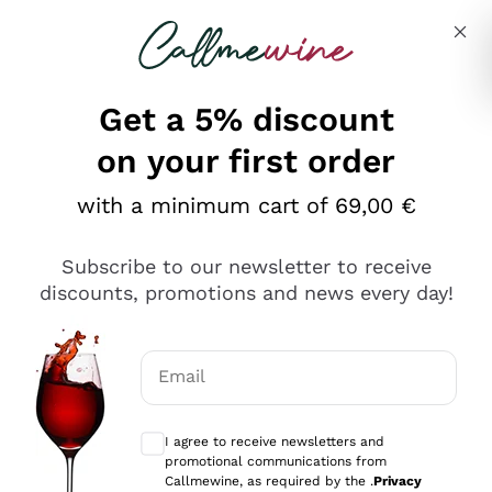
Skip to content
Describe what you are looking for
Get a 5% discount
on your first order
Ottimo
with a minimum cart of 69,00 €
4,5
/5
2.566
Subscribe to our newsletter to receive
recensioni
discounts, promotions and news every day!
Le nostre recensioni a 4 e 5 stelle.
Clicca qui per leggerle tutte >
Email
Precedente
Successivo
Optional consents to receive communicat
I agree to receive newsletters and
Ieri
promotional communications from
Ordine tutto ok, niente da dire a riguardo. Il sito in se
Callmewine, as required by the .
Privacy