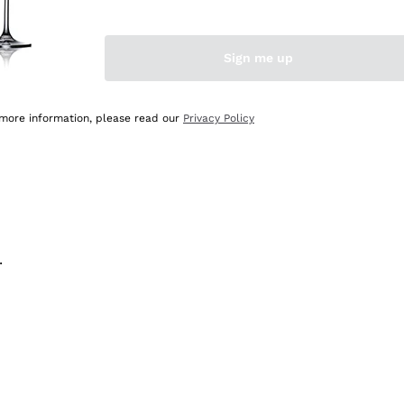
na e lo consiglio! 👍
Sign me up
 more information, please read our
Privacy Policy
.