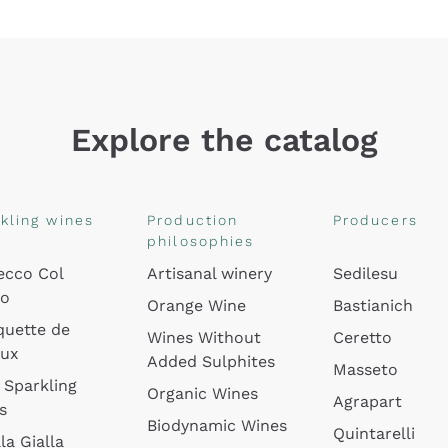
Explore the catalog
kling wines
Production
Producers
philosophies
ecco Col
Artisanal winery
Sedilesu
do
Orange Wine
Bastianich
quette de
Wines Without
Ceretto
oux
Added Sulphites
Masseto
 Sparkling
Organic Wines
Agrapart
s
Biodynamic Wines
Quintarelli
la Gialla