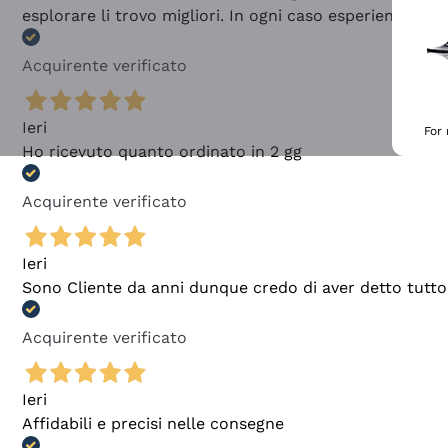
esplorare li trovo migliori. In ogni caso esperienza buo
Acquirente verificato
Ieri
For
Ho ricevuto quanto ordinato in 2 gg
Acquirente verificato
Ieri
Sono Cliente da anni dunque credo di aver detto tutto
Acquirente verificato
Ieri
Affidabili e precisi nelle consegne