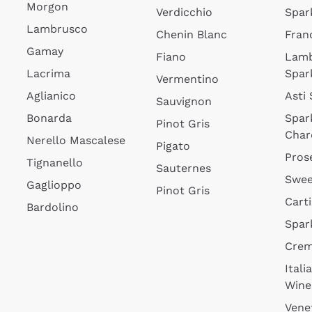
Morgon
Verdicchio
Spar
Lambrusco
Chenin Blanc
Fran
Gamay
Fiano
Lam
Lacrima
Spar
Vermentino
Aglianico
Asti
Sauvignon
Bonarda
Spar
Pinot Gris
Char
Nerello Mascalese
Pigato
Pros
Tignanello
Sauternes
Swee
Gaglioppo
Pinot Gris
Cart
Bardolino
Spar
Cre
Itali
Wine
Vene