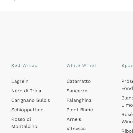
Red Wines
White Wines
Spar
Lagrein
Catarratto
Pros
Fon
Nero di Troia
Sancerre
Blan
Carignano Sulcis
Falanghina
Lim
Schioppettino
Pinot Blanc
Rosé
Rosso di
Arneis
Wine
Montalcino
Vitovska
Ribol