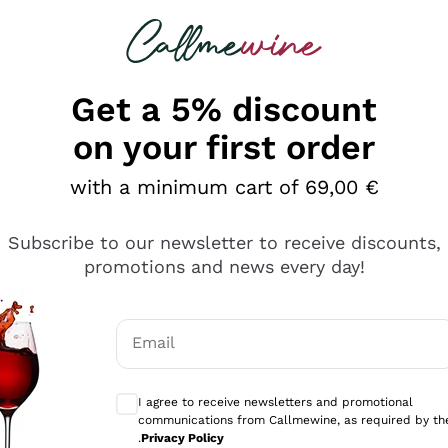
 looking for
Champagne
Sparkling Wines
Al
Get a 5% discount
on your first order
with a minimum cart of 69,00 €
Subscribe to our newsletter to receive discounts,
promotions and news every day!
Email
Optional consents to receive communicati
I agree to receive newsletters and promotional
communications from Callmewine, as required by th
se non è male ma secondo me ci sono alternative che hanno p
.
Privacy Policy