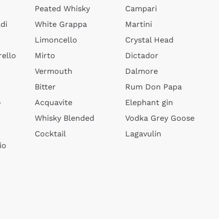
Peated Whisky
Campari
di
White Grappa
Martini
Limoncello
Crystal Head
ello
Mirto
Dictador
Vermouth
Dalmore
Bitter
Rum Don Papa
o
Acquavite
Elephant gin
Whisky Blended
Vodka Grey Goose
Cocktail
Lagavulin
io