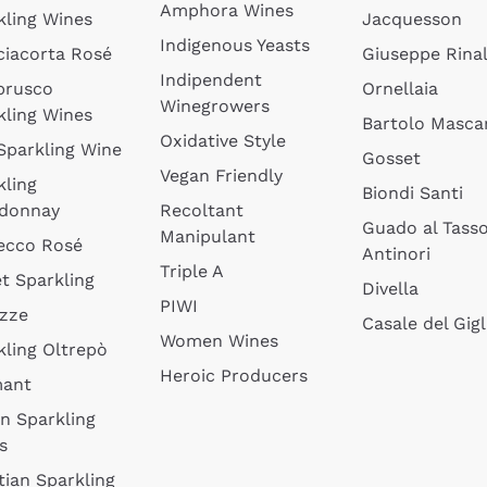
Amphora Wines
kling Wines
Jacquesson
Indigenous Yeasts
ciacorta Rosé
Giuseppe Rinal
Indipendent
brusco
Ornellaia
Winegrowers
kling Wines
Bartolo Mascar
Oxidative Style
 Sparkling Wine
Gosset
Vegan Friendly
kling
Biondi Santi
donnay
Recoltant
Guado al Tass
Manipulant
ecco Rosé
Antinori
Triple A
t Sparkling
Divella
PIWI
izze
Casale del Gigl
Women Wines
kling Oltrepò
Heroic Producers
mant
an Sparkling
s
tian Sparkling