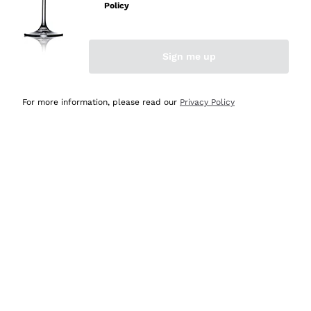
Policy
Acquirente verificato
Sign me up
Ieri
Semplice nell'uso, puntuali e veloci.
For more information, please read our
Privacy Policy
Acquirente verificato
Ieri
Ottima come sempre!
Acquirente verificato
2 Giorni Fa
Buona esperienza
Acquirente verificato