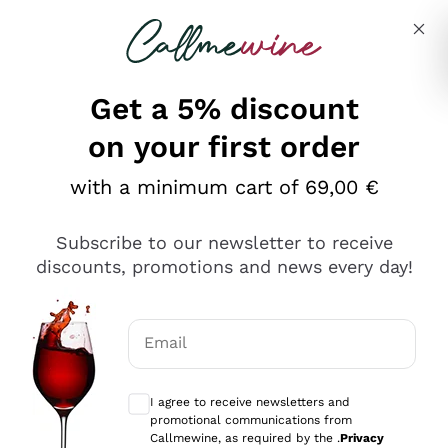
Skip to content
Describe what you are looking for
Get a 5% discount
on your first order
Ottimo
with a minimum cart of 69,00 €
4,5
/5
2.551
Subscribe to our newsletter to receive
recensioni
discounts, promotions and news every day!
Le nostre recensioni a 4 e 5 stelle.
Clicca qui per leggerle tutte >
Email
Precedente
Successivo
Optional consents to receive communicat
I agree to receive newsletters and
Oggi
promotional communications from
Perfetti e attenti al cliente
Callmewine, as required by the .
Privacy