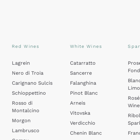
Red Wines
White Wines
Spar
Lagrein
Catarratto
Pros
Fon
Nero di Troia
Sancerre
Blan
Carignano Sulcis
Falanghina
Lim
Schioppettino
Pinot Blanc
Rosé
Rosso di
Arneis
Wine
Montalcino
Vitovska
Ribol
Morgon
Verdicchio
Spar
Lambrusco
Chenin Blanc
Fran