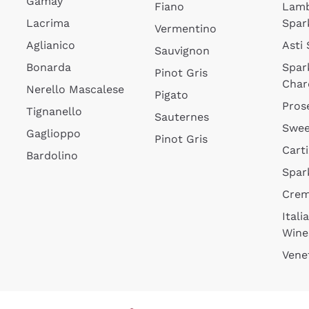
Gamay
Fiano
Lam
Lacrima
Spar
Vermentino
Aglianico
Asti
Sauvignon
Bonarda
Spar
Pinot Gris
Char
Nerello Mascalese
Pigato
Pros
Tignanello
Sauternes
Swee
Gaglioppo
Pinot Gris
Cart
Bardolino
Spar
Cre
Itali
Wine
Vene