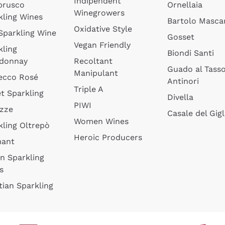
Indipendent
brusco
Ornellaia
Winegrowers
kling Wines
Bartolo Mascar
Oxidative Style
 Sparkling Wine
Gosset
Vegan Friendly
kling
Biondi Santi
donnay
Recoltant
Guado al Tass
Manipulant
ecco Rosé
Antinori
Triple A
t Sparkling
Divella
PIWI
izze
Casale del Gigl
Women Wines
kling Oltrepò
Heroic Producers
mant
an Sparkling
s
tian Sparkling