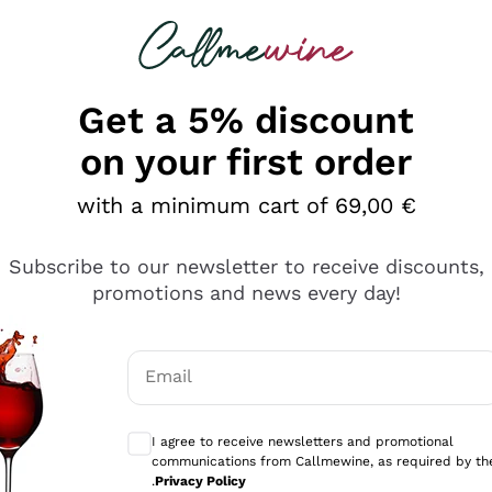
 looking for
Champagne
Sparkling Wines
Al
Get a 5% discount
on your first order
with a minimum cart of 69,00 €
Subscribe to our newsletter to receive discounts,
promotions and news every day!
Email
Optional consents to receive communicati
I agree to receive newsletters and promotional
communications from Callmewine, as required by th
sima
.
Privacy Policy