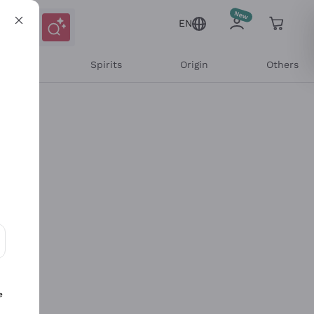
EN
l Wines
Spirits
Origin
Others
ons and personalized offers
e