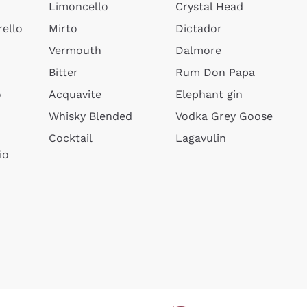
Limoncello
Crystal Head
ello
Mirto
Dictador
Vermouth
Dalmore
Bitter
Rum Don Papa
o
Acquavite
Elephant gin
Whisky Blended
Vodka Grey Goose
Cocktail
Lagavulin
io