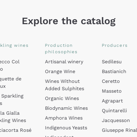
Explore the catalog
kling wines
Production
Producers
philosophies
ecco Col
Artisanal winery
Sedilesu
do
Orange Wine
Bastianich
quette de
Wines Without
Ceretto
oux
Added Sulphites
Masseto
 Sparkling
Organic Wines
Agrapart
s
Biodynamic Wines
Quintarelli
la Gialla
Amphora Wines
kling Wines
Jacquesson
Indigenous Yeasts
ciacorta Rosé
Giuseppe Rinal