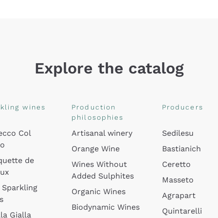
Explore the catalog
kling wines
Production
Producers
philosophies
ecco Col
Artisanal winery
Sedilesu
do
Orange Wine
Bastianich
quette de
Wines Without
Ceretto
oux
Added Sulphites
Masseto
 Sparkling
Organic Wines
Agrapart
s
Biodynamic Wines
Quintarelli
la Gialla