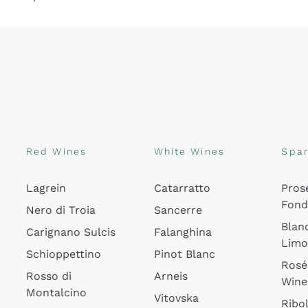
Red Wines
White Wines
Spar
Lagrein
Catarratto
Pros
Fon
Nero di Troia
Sancerre
Blan
Carignano Sulcis
Falanghina
Lim
Schioppettino
Pinot Blanc
Rosé
Rosso di
Arneis
Wine
Montalcino
Vitovska
Ribol