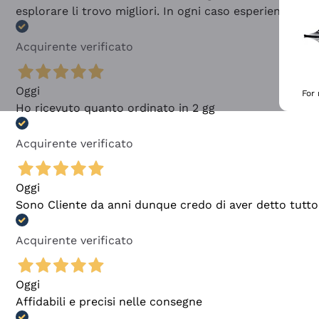
esplorare li trovo migliori. In ogni caso esperienza buo
Acquirente verificato
Oggi
For
Ho ricevuto quanto ordinato in 2 gg
Acquirente verificato
Oggi
Sono Cliente da anni dunque credo di aver detto tutto
Acquirente verificato
Oggi
Affidabili e precisi nelle consegne