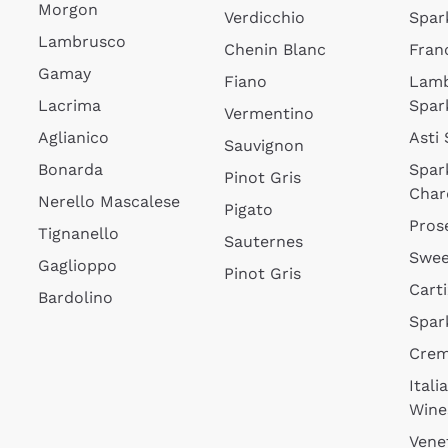
Morgon
Verdicchio
Spar
Lambrusco
Chenin Blanc
Fran
Gamay
Fiano
Lam
Lacrima
Spar
Vermentino
Aglianico
Asti
Sauvignon
Bonarda
Spar
Pinot Gris
Char
Nerello Mascalese
Pigato
Pros
Tignanello
Sauternes
Swee
Gaglioppo
Pinot Gris
Cart
Bardolino
Spar
Cre
Itali
Wine
Vene