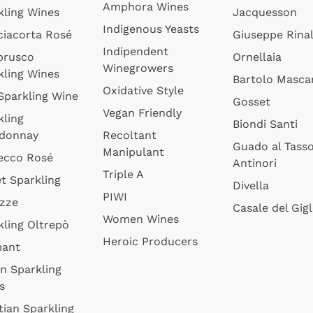
Amphora Wines
kling Wines
Jacquesson
Indigenous Yeasts
ciacorta Rosé
Giuseppe Rinal
Indipendent
brusco
Ornellaia
Winegrowers
kling Wines
Bartolo Mascar
Oxidative Style
 Sparkling Wine
Gosset
Vegan Friendly
kling
Biondi Santi
donnay
Recoltant
Guado al Tass
Manipulant
ecco Rosé
Antinori
Triple A
t Sparkling
Divella
PIWI
izze
Casale del Gigl
Women Wines
kling Oltrepò
Heroic Producers
mant
an Sparkling
s
tian Sparkling