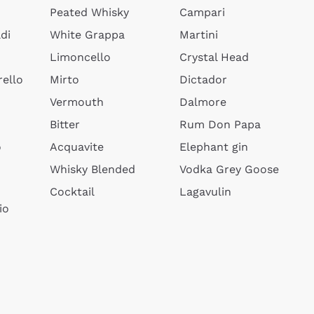
Peated Whisky
Campari
di
White Grappa
Martini
Limoncello
Crystal Head
ello
Mirto
Dictador
Vermouth
Dalmore
Bitter
Rum Don Papa
o
Acquavite
Elephant gin
Whisky Blended
Vodka Grey Goose
Cocktail
Lagavulin
io