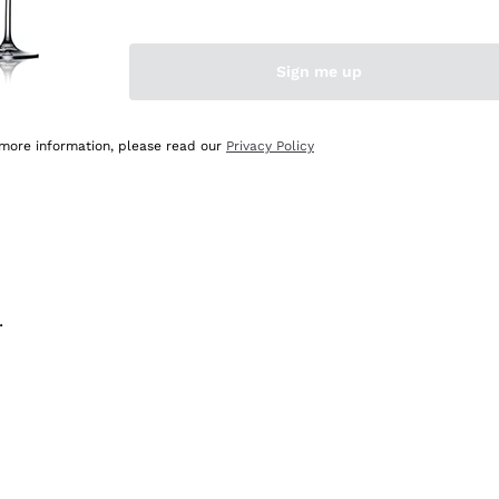
na e lo consiglio! 👍
Sign me up
 more information, please read our
Privacy Policy
.