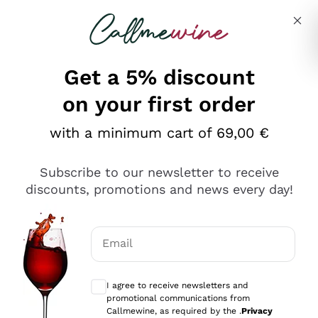
Skip to content
Describe what you are looking for
Get a 5% discount
on your first order
Ottimo
with a minimum cart of 69,00 €
4,5
/5
2.559
Subscribe to our newsletter to receive
recensioni
discounts, promotions and news every day!
Le nostre recensioni a 4 e 5 stelle.
Clicca qui per leggerle tutte >
Email
Precedente
Successivo
Optional consents to receive communicat
I agree to receive newsletters and
Oggi
promotional communications from
Il catalogo offre moltissime possibilità di scelta tra tanti
Callmewine, as required by the .
Privacy