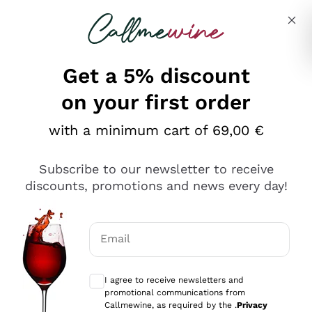
Skip to content
Describe what you are looking for
Get a 5% discount
on your first order
Ottimo
with a minimum cart of 69,00 €
4,5
/5
2.566
Subscribe to our newsletter to receive
recensioni
discounts, promotions and news every day!
Le nostre recensioni a 4 e 5 stelle.
Clicca qui per leggerle tutte >
Email
Precedente
Successivo
Optional consents to receive communicat
I agree to receive newsletters and
Ieri
promotional communications from
Ordine tutto ok, niente da dire a riguardo. Il sito in se
Callmewine, as required by the .
Privacy