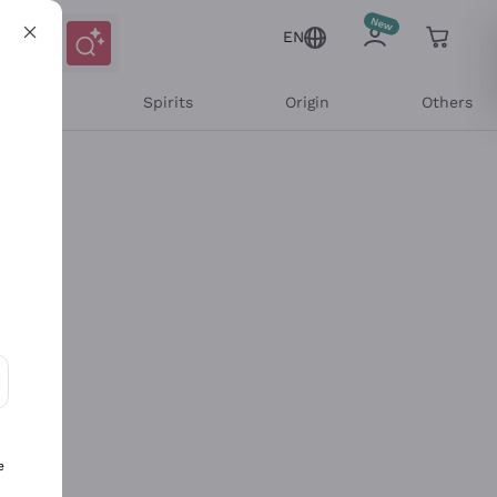
EN
l Wines
Spirits
Origin
Others
ons and personalized offers
e