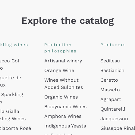
Explore the catalog
kling wines
Production
Producers
philosophies
ecco Col
Artisanal winery
Sedilesu
do
Orange Wine
Bastianich
quette de
Wines Without
Ceretto
oux
Added Sulphites
Masseto
 Sparkling
Organic Wines
Agrapart
s
Biodynamic Wines
Quintarelli
la Gialla
Amphora Wines
kling Wines
Jacquesson
Indigenous Yeasts
ciacorta Rosé
Giuseppe Rinal