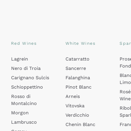
Red Wines
White Wines
Spar
Lagrein
Catarratto
Pros
Fon
Nero di Troia
Sancerre
Blan
Carignano Sulcis
Falanghina
Lim
Schioppettino
Pinot Blanc
Rosé
Rosso di
Arneis
Wine
Montalcino
Vitovska
Ribol
Morgon
Verdicchio
Spar
Lambrusco
Chenin Blanc
Fran