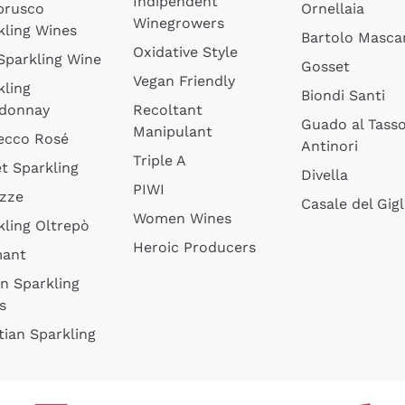
Indipendent
brusco
Ornellaia
Winegrowers
kling Wines
Bartolo Mascar
Oxidative Style
 Sparkling Wine
Gosset
Vegan Friendly
kling
Biondi Santi
donnay
Recoltant
Guado al Tass
Manipulant
ecco Rosé
Antinori
Triple A
t Sparkling
Divella
PIWI
izze
Casale del Gigl
Women Wines
kling Oltrepò
Heroic Producers
mant
an Sparkling
s
tian Sparkling