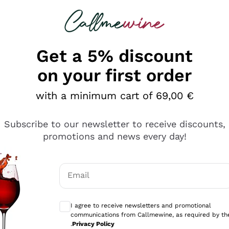
 looking for
Champagne
Sparkling Wines
Al
Get a 5% discount
on your first order
with a minimum cart of 69,00 €
Subscribe to our newsletter to receive discounts,
promotions and news every day!
Email
Optional consents to receive communicati
I agree to receive newsletters and promotional
communications from Callmewine, as required by th
sima
.
Privacy Policy