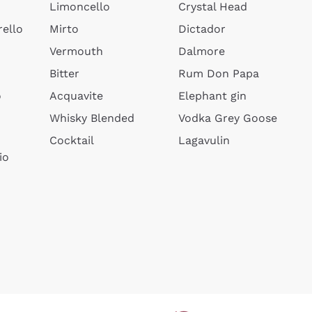
Limoncello
Crystal Head
ello
Mirto
Dictador
Vermouth
Dalmore
Bitter
Rum Don Papa
o
Acquavite
Elephant gin
Whisky Blended
Vodka Grey Goose
Cocktail
Lagavulin
io