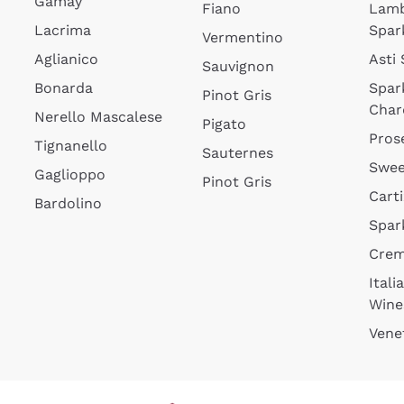
Gamay
Fiano
Lam
Lacrima
Spar
Vermentino
Aglianico
Asti
Sauvignon
Bonarda
Spar
Pinot Gris
Char
Nerello Mascalese
Pigato
Pros
Tignanello
Sauternes
Swee
Gaglioppo
Pinot Gris
Cart
Bardolino
Spar
Cre
Itali
Wine
Vene