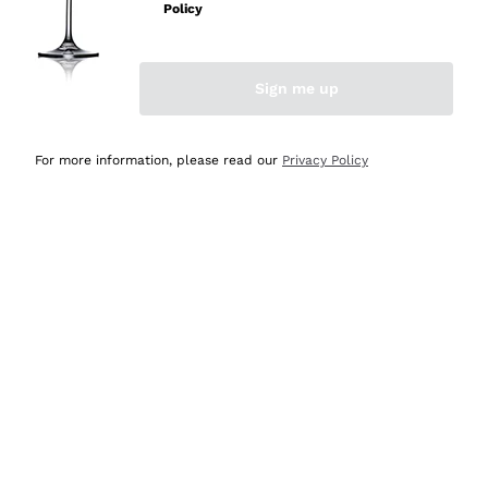
velocissima
Policy
Acquirente verificato
Sign me up
Ieri
Perfetti e attenti al cliente
For more information, please read our
Privacy Policy
Acquirente verificato
2 Giorni Fa
Semplice nell'uso, puntuali e veloci.
Acquirente verificato
2 Giorni Fa
Ottima come sempre!