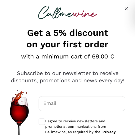
Skip to content
Describe what you are looking for
Get a 5% discount
on your first order
Ottimo
with a minimum cart of 69,00 €
4,5
/5
2.552
Subscribe to our newsletter to receive
recensioni
discounts, promotions and news every day!
Le nostre recensioni a 4 e 5 stelle.
Clicca qui per leggerle tutte >
Email
Precedente
Successivo
Optional consents to receive communicat
I agree to receive newsletters and
Oggi
promotional communications from
Ottima facilità di acquisto sul sito e consegna
Callmewine, as required by the .
Privacy