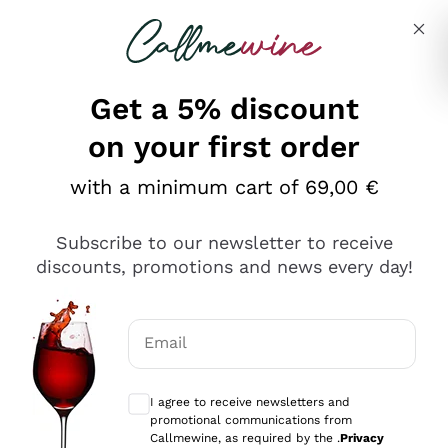
Skip to content
Describe what you are looking for
Get a 5% discount
on your first order
Ottimo
with a minimum cart of 69,00 €
4,5
/5
2.566
Subscribe to our newsletter to receive
recensioni
discounts, promotions and news every day!
Le nostre recensioni a 4 e 5 stelle.
Clicca qui per leggerle tutte >
Email
Precedente
Successivo
Optional consents to receive communicat
I agree to receive newsletters and
2 Giorni Fa
promotional communications from
Ordine tutto ok, niente da dire a riguardo. Il sito in se
Callmewine, as required by the .
Privacy