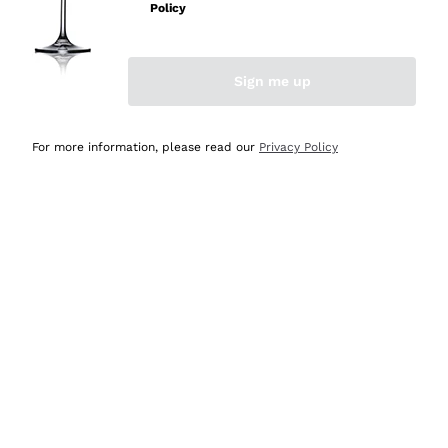
Policy
Acquirente verificato
Sign me up
Ieri
Semplice nell'uso, puntuali e veloci.
For more information, please read our
Privacy Policy
Acquirente verificato
Ieri
Ottima come sempre!
Acquirente verificato
2 Giorni Fa
Buona esperienza
Acquirente verificato