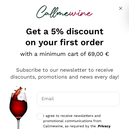
Skip to content
Describe what you are looking for
Get a 5% discount
on your first order
Ottimo
with a minimum cart of 69,00 €
4,5
/5
2.551
Subscribe to our newsletter to receive
recensioni
discounts, promotions and news every day!
Le nostre recensioni a 4 e 5 stelle.
Clicca qui per leggerle tutte >
Email
Precedente
Successivo
Optional consents to receive communicat
I agree to receive newsletters and
Oggi
promotional communications from
Perfetti e attenti al cliente
Callmewine, as required by the .
Privacy