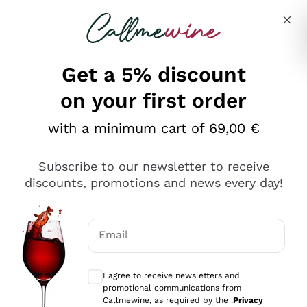
Skip to content
Describe what you are looking for
Get a 5% discount
on your first order
Ottimo
with a minimum cart of 69,00 €
4,5
/5
2.566
Subscribe to our newsletter to receive
recensioni
discounts, promotions and news every day!
Le nostre recensioni a 4 e 5 stelle.
Clicca qui per leggerle tutte >
Email
Precedente
Successivo
Optional consents to receive communicat
I agree to receive newsletters and
Ieri
promotional communications from
Ordine tutto ok, niente da dire a riguardo. Il sito in se
Callmewine, as required by the .
Privacy