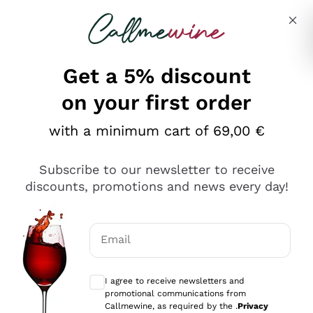
Skip to content
Describe what you are looking for
Get a 5% discount
on your first order
Ottimo
with a minimum cart of 69,00 €
4,5
/5
2.566
Subscribe to our newsletter to receive
recensioni
discounts, promotions and news every day!
Le nostre recensioni a 4 e 5 stelle.
Clicca qui per leggerle tutte >
Email
Precedente
Successivo
Optional consents to receive communicat
I agree to receive newsletters and
Ieri
promotional communications from
Ordine tutto ok, niente da dire a riguardo. Il sito in se
Callmewine, as required by the .
Privacy