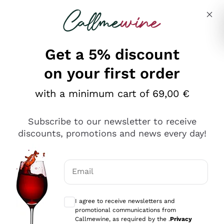
Skip to content
Describe what you are looking for
Get a 5% discount
on your first order
Ottimo
with a minimum cart of 69,00 €
4,5
/5
2.566
Subscribe to our newsletter to receive
recensioni
discounts, promotions and news every day!
Le nostre recensioni a 4 e 5 stelle.
Clicca qui per leggerle tutte >
Email
Precedente
Successivo
Optional consents to receive communicat
I agree to receive newsletters and
Ieri
promotional communications from
Ordine tutto ok, niente da dire a riguardo. Il sito in se
Callmewine, as required by the .
Privacy