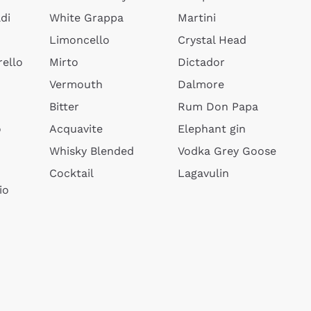
di
White Grappa
Martini
Limoncello
Crystal Head
ello
Mirto
Dictador
Vermouth
Dalmore
Bitter
Rum Don Papa
o
Acquavite
Elephant gin
Whisky Blended
Vodka Grey Goose
Cocktail
Lagavulin
io