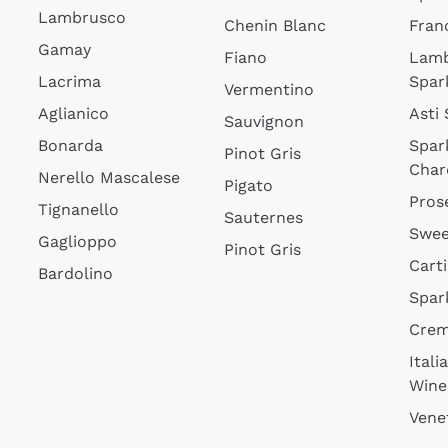
Lambrusco
Chenin Blanc
Fran
Gamay
Fiano
Lam
Lacrima
Spar
Vermentino
Aglianico
Asti
Sauvignon
Bonarda
Spar
Pinot Gris
Char
Nerello Mascalese
Pigato
Pros
Tignanello
Sauternes
Swee
Gaglioppo
Pinot Gris
Cart
Bardolino
Spar
Cre
Itali
Wine
Vene