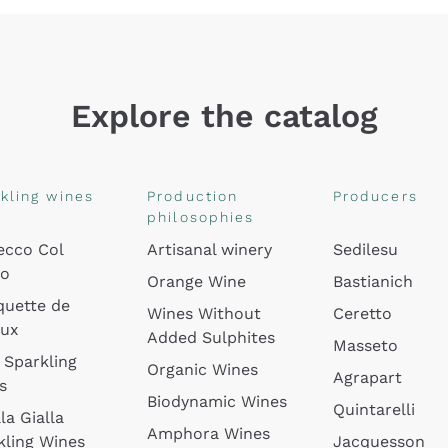
Explore the catalog
kling wines
Production
Producers
philosophies
ecco Col
Artisanal winery
Sedilesu
do
Orange Wine
Bastianich
quette de
Wines Without
Ceretto
oux
Added Sulphites
Masseto
 Sparkling
Organic Wines
Agrapart
s
Biodynamic Wines
Quintarelli
la Gialla
Amphora Wines
kling Wines
Jacquesson