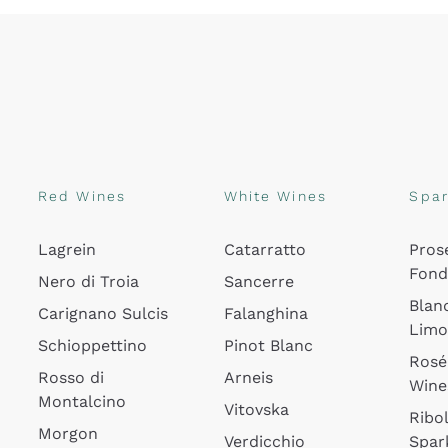
Red Wines
White Wines
Spar
Lagrein
Catarratto
Pros
Fon
Nero di Troia
Sancerre
Blan
Carignano Sulcis
Falanghina
Lim
Schioppettino
Pinot Blanc
Rosé
Rosso di
Arneis
Wine
Montalcino
Vitovska
Ribol
Morgon
Verdicchio
Spar