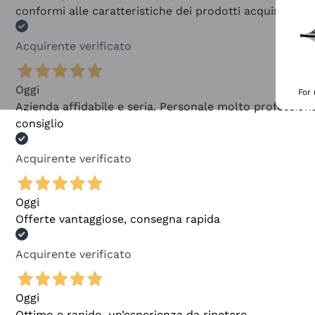
conformi alle caratteristiche dei prodotti acquistati
Acquirente verificato
Oggi
For
Azienda affidabile e seria. Personale molto profession
consiglio
Acquirente verificato
Oggi
Offerte vantaggiose, consegna rapida
Acquirente verificato
Oggi
Ottimo e rapido, un’esperienza da ripetere