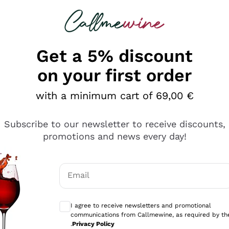
 looking for
Champagne
Sparkling Wines
Al
Get a 5% discount
on your first order
with a minimum cart of 69,00 €
Subscribe to our newsletter to receive discounts,
promotions and news every day!
Email
Optional consents to receive communicati
I agree to receive newsletters and promotional
communications from Callmewine, as required by th
tanti prodotti diversi e con un ampio range di prezzo. Le 
.
Privacy Policy