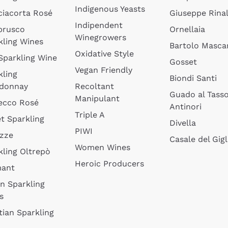
Indigenous Yeasts
ciacorta Rosé
Giuseppe Rinal
Indipendent
brusco
Ornellaia
Winegrowers
kling Wines
Bartolo Mascar
Oxidative Style
 Sparkling Wine
Gosset
Vegan Friendly
kling
Biondi Santi
donnay
Recoltant
Guado al Tass
Manipulant
ecco Rosé
Antinori
Triple A
t Sparkling
Divella
PIWI
izze
Casale del Gigl
Women Wines
kling Oltrepò
Heroic Producers
mant
an Sparkling
s
tian Sparkling