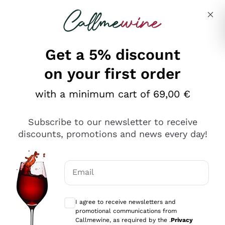
Skip to content
Describe what you are looking for
Get a 5% discount
on your first order
Ottimo
with a minimum cart of 69,00 €
4,5
/5
2.566
Subscribe to our newsletter to receive
recensioni
discounts, promotions and news every day!
Le nostre recensioni a 4 e 5 stelle.
Clicca qui per leggerle tutte >
Email
Precedente
Successivo
Optional consents to receive communicat
I agree to receive newsletters and
Ieri
promotional communications from
Ordine tutto ok, niente da dire a riguardo. Il sito in se
Callmewine, as required by the .
Privacy