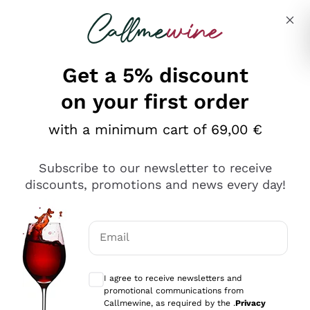
Skip to content
Describe what you are looking for
Get a 5% discount
on your first order
Ottimo
with a minimum cart of 69,00 €
4,5
/5
2.561
Subscribe to our newsletter to receive
recensioni
discounts, promotions and news every day!
Le nostre recensioni a 4 e 5 stelle.
Clicca qui per leggerle tutte >
Email
Precedente
Successivo
Optional consents to receive communicat
I agree to receive newsletters and
Oggi
promotional communications from
Acquisto semplice nelle modalità, gestito con rapidità e
Callmewine, as required by the .
Privacy