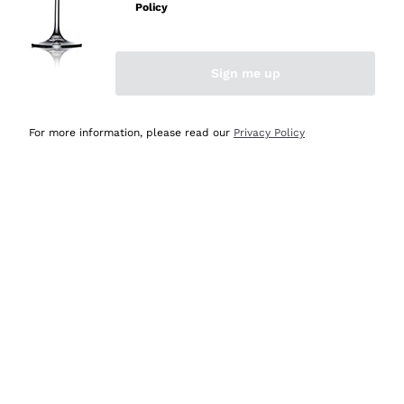
professionalità
Policy
Acquirente verificato
Sign me up
Ieri
Seri affidabili
For more information, please read our
Privacy Policy
Acquirente verificato
Ieri
Il catalogo offre moltissime possibilità di scelta tra tanti
prodotti diversi e con un ampio range di prezzo. Le
indicazioni dei consulenti sono estremamente chiare e
conformi alle caratteristiche dei prodotti acquistati
Acquirente verificato