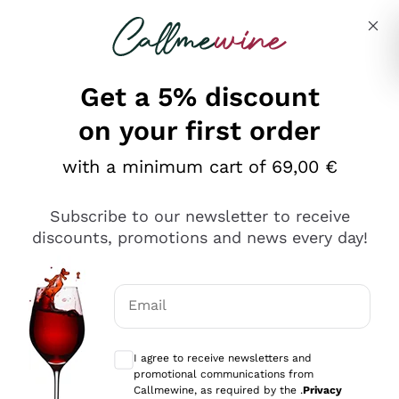
Skip to content
Describe what you are looking for
Get a 5% discount
on your first order
Ottimo
with a minimum cart of 69,00 €
4,5
/5
2.559
Subscribe to our newsletter to receive
recensioni
discounts, promotions and news every day!
Le nostre recensioni a 4 e 5 stelle.
Clicca qui per leggerle tutte >
Email
Precedente
Successivo
Optional consents to receive communicat
I agree to receive newsletters and
Oggi
promotional communications from
Il catalogo offre moltissime possibilità di scelta tra tanti
Callmewine, as required by the .
Privacy