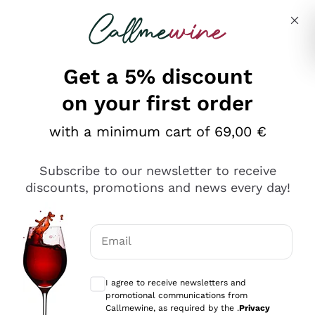
Skip to content
Describe what you are looking for
Get a 5% discount
on your first order
Ottimo
with a minimum cart of 69,00 €
4,5
/5
2.566
Subscribe to our newsletter to receive
recensioni
discounts, promotions and news every day!
Le nostre recensioni a 4 e 5 stelle.
Clicca qui per leggerle tutte >
Email
Precedente
Successivo
Optional consents to receive communicat
I agree to receive newsletters and
Oggi
promotional communications from
Ordine tutto ok, niente da dire a riguardo. Il sito in se
Callmewine, as required by the .
Privacy