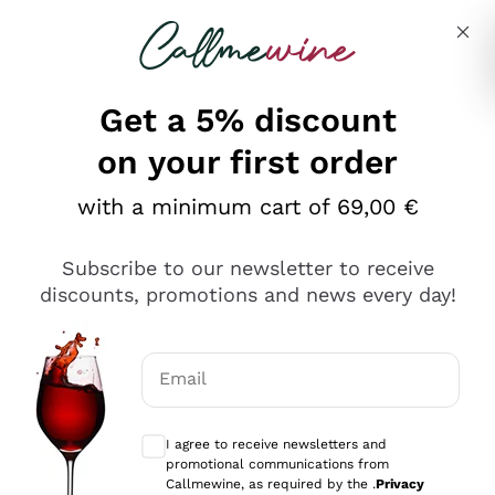
Skip to content
Describe what you are looking for
Get a 5% discount
on your first order
Ottimo
with a minimum cart of 69,00 €
4,5
/5
2.559
Subscribe to our newsletter to receive
recensioni
discounts, promotions and news every day!
Le nostre recensioni a 4 e 5 stelle.
Clicca qui per leggerle tutte >
Email
Precedente
Successivo
Optional consents to receive communicat
I agree to receive newsletters and
Oggi
promotional communications from
Il catalogo offre moltissime possibilità di scelta tra tanti
Callmewine, as required by the .
Privacy