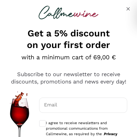
Skip to content
Describe what you are looking for
Get a 5% discount
on your first order
Ottimo
with a minimum cart of 69,00 €
4,5
/5
2.566
Subscribe to our newsletter to receive
recensioni
discounts, promotions and news every day!
Le nostre recensioni a 4 e 5 stelle.
Clicca qui per leggerle tutte >
Email
Precedente
Successivo
Optional consents to receive communicat
I agree to receive newsletters and
Oggi
promotional communications from
Ordine tutto ok, niente da dire a riguardo. Il sito in se
Callmewine, as required by the .
Privacy