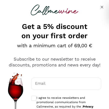
Skip to content
Describe what you are looking for
Get a 5% discount
on your first order
Ottimo
with a minimum cart of 69,00 €
4,5
/5
2.566
Subscribe to our newsletter to receive
recensioni
discounts, promotions and news every day!
Le nostre recensioni a 4 e 5 stelle.
Clicca qui per leggerle tutte >
Email
Precedente
Successivo
Optional consents to receive communicat
I agree to receive newsletters and
Ieri
promotional communications from
Ordine tutto ok, niente da dire a riguardo. Il sito in se
Callmewine, as required by the .
Privacy