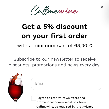
Skip to content
Describe what you are looking for
Get a 5% discount
on your first order
Ottimo
with a minimum cart of 69,00 €
4,5
/5
2.552
Subscribe to our newsletter to receive
recensioni
discounts, promotions and news every day!
Le nostre recensioni a 4 e 5 stelle.
Clicca qui per leggerle tutte >
Email
Precedente
Successivo
Optional consents to receive communicat
I agree to receive newsletters and
Oggi
promotional communications from
Ottima facilità di acquisto sul sito e consegna
Callmewine, as required by the .
Privacy