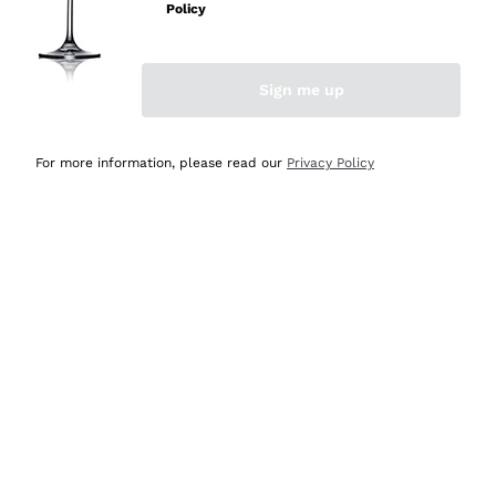
velocissima
Policy
Acquirente verificato
Sign me up
Ieri
Perfetti e attenti al cliente
For more information, please read our
Privacy Policy
Acquirente verificato
Ieri
Semplice nell'uso, puntuali e veloci.
Acquirente verificato
Ieri
Ottima come sempre!