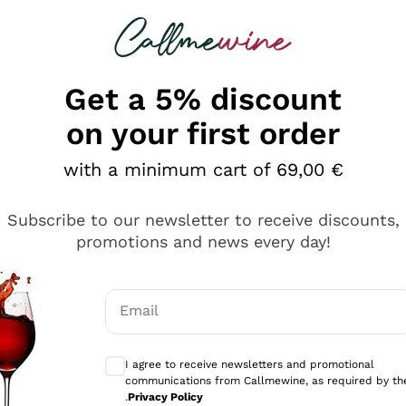
 looking for
Champagne
Sparkling Wines
Al
Get a 5% discount
on your first order
with a minimum cart of 69,00 €
Subscribe to our newsletter to receive discounts,
promotions and news every day!
Email
Optional consents to receive communicati
I agree to receive newsletters and promotional
communications from Callmewine, as required by th
.
Privacy Policy