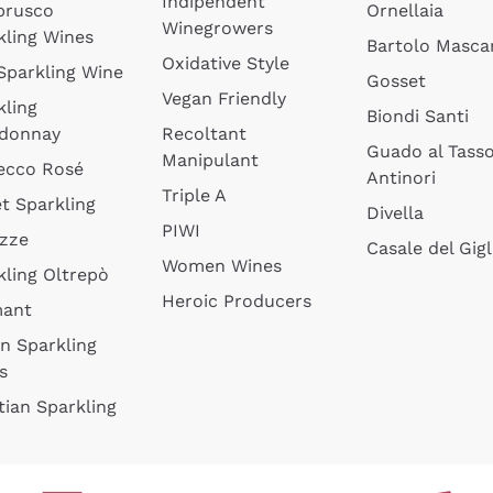
Indipendent
brusco
Ornellaia
Winegrowers
kling Wines
Bartolo Mascar
Oxidative Style
 Sparkling Wine
Gosset
Vegan Friendly
kling
Biondi Santi
donnay
Recoltant
Guado al Tass
Manipulant
ecco Rosé
Antinori
Triple A
t Sparkling
Divella
PIWI
izze
Casale del Gigl
Women Wines
kling Oltrepò
Heroic Producers
mant
an Sparkling
s
tian Sparkling