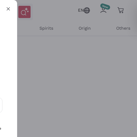
EN
l Wines
Spirits
Origin
Others
ons and personalized offers
e