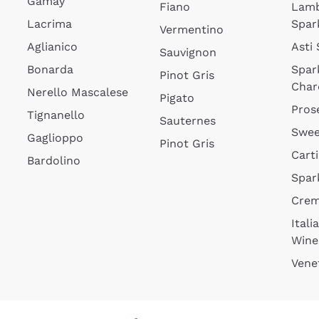
Gamay
Fiano
Lam
Lacrima
Spar
Vermentino
Aglianico
Asti
Sauvignon
Bonarda
Spar
Pinot Gris
Char
Nerello Mascalese
Pigato
Pros
Tignanello
Sauternes
Swee
Gaglioppo
Pinot Gris
Cart
Bardolino
Spar
Cre
Itali
Wine
Vene