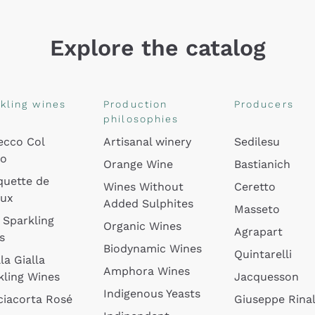
Explore the catalog
kling wines
Production
Producers
philosophies
ecco Col
Artisanal winery
Sedilesu
do
Orange Wine
Bastianich
quette de
Wines Without
Ceretto
oux
Added Sulphites
Masseto
 Sparkling
Organic Wines
Agrapart
s
Biodynamic Wines
Quintarelli
la Gialla
Amphora Wines
kling Wines
Jacquesson
Indigenous Yeasts
ciacorta Rosé
Giuseppe Rinal