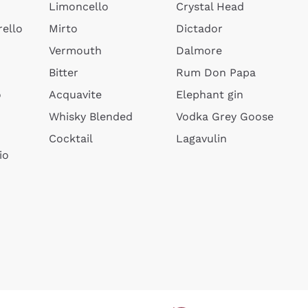
Limoncello
Crystal Head
ello
Mirto
Dictador
Vermouth
Dalmore
Bitter
Rum Don Papa
o
Acquavite
Elephant gin
Whisky Blended
Vodka Grey Goose
Cocktail
Lagavulin
io