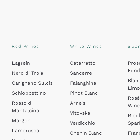
Red Wines
White Wines
Spar
Lagrein
Catarratto
Pros
Fon
Nero di Troia
Sancerre
Blan
Carignano Sulcis
Falanghina
Lim
Schioppettino
Pinot Blanc
Rosé
Rosso di
Arneis
Wine
Montalcino
Vitovska
Ribol
Morgon
Verdicchio
Spar
Lambrusco
Chenin Blanc
Fran