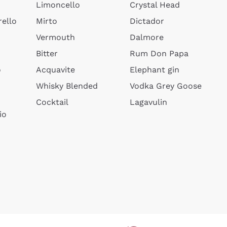
Limoncello
Crystal Head
ello
Mirto
Dictador
Vermouth
Dalmore
Bitter
Rum Don Papa
o
Acquavite
Elephant gin
Whisky Blended
Vodka Grey Goose
Cocktail
Lagavulin
io