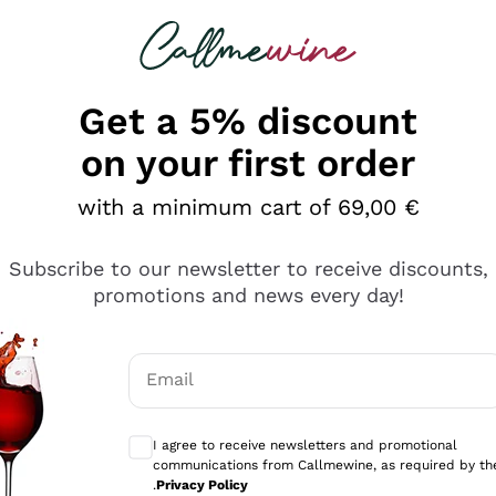
 looking for
Champagne
Sparkling Wines
Al
Get a 5% discount
on your first order
with a minimum cart of 69,00 €
Subscribe to our newsletter to receive discounts,
promotions and news every day!
Email
Optional consents to receive communicati
I agree to receive newsletters and promotional
communications from Callmewine, as required by th
sima
.
Privacy Policy