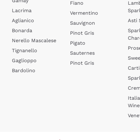
Gamay
Fiano
Lam
Lacrima
Spar
Vermentino
Aglianico
Asti
Sauvignon
Bonarda
Spar
Pinot Gris
Char
Nerello Mascalese
Pigato
Pros
Tignanello
Sauternes
Swee
Gaglioppo
Pinot Gris
Cart
Bardolino
Spar
Cre
Itali
Wine
Vene