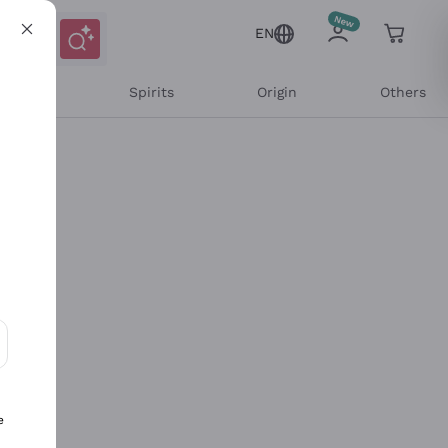
EN
l Wines
Spirits
Origin
Others
ons and personalized offers
e