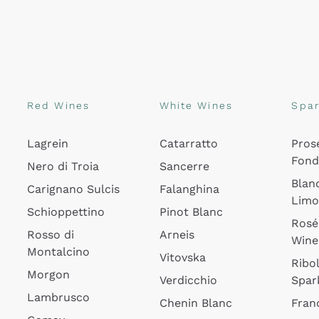
Red Wines
White Wines
Spar
Lagrein
Catarratto
Pros
Fon
Nero di Troia
Sancerre
Blan
Carignano Sulcis
Falanghina
Lim
Schioppettino
Pinot Blanc
Rosé
Rosso di
Arneis
Wine
Montalcino
Vitovska
Ribol
Morgon
Verdicchio
Spar
Lambrusco
Chenin Blanc
Fran