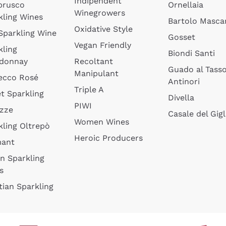
Indipendent
brusco
Ornellaia
Winegrowers
kling Wines
Bartolo Mascar
Oxidative Style
 Sparkling Wine
Gosset
Vegan Friendly
kling
Biondi Santi
donnay
Recoltant
Guado al Tass
Manipulant
ecco Rosé
Antinori
Triple A
t Sparkling
Divella
PIWI
izze
Casale del Gigl
Women Wines
kling Oltrepò
Heroic Producers
mant
an Sparkling
s
tian Sparkling