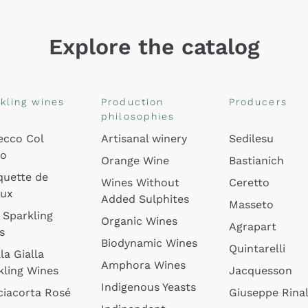
Explore the catalog
kling wines
Production
Producers
philosophies
ecco Col
Artisanal winery
Sedilesu
do
Orange Wine
Bastianich
quette de
Wines Without
Ceretto
oux
Added Sulphites
Masseto
 Sparkling
Organic Wines
Agrapart
s
Biodynamic Wines
Quintarelli
la Gialla
Amphora Wines
kling Wines
Jacquesson
Indigenous Yeasts
ciacorta Rosé
Giuseppe Rinal