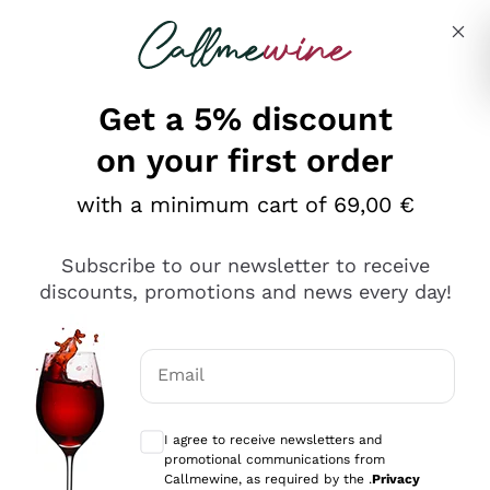
Skip to content
Describe what you are looking for
Get a 5% discount
on your first order
Ottimo
with a minimum cart of 69,00 €
4,5
/5
2.567
Subscribe to our newsletter to receive
recensioni
discounts, promotions and news every day!
Le nostre recensioni a 4 e 5 stelle.
Clicca qui per leggerle tutte >
Email
Precedente
Successivo
Optional consents to receive communicat
I agree to receive newsletters and
Oggi
promotional communications from
Ottimo servizio!
Callmewine, as required by the .
Privacy