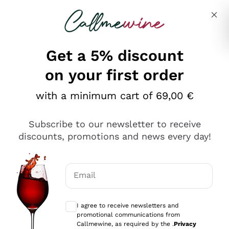
Skip to content
Describe what you are looking for
Get a 5% discount
on your first order
Ottimo
with a minimum cart of 69,00 €
4,5
/5
2.566
Subscribe to our newsletter to receive
recensioni
discounts, promotions and news every day!
Le nostre recensioni a 4 e 5 stelle.
Clicca qui per leggerle tutte >
Email
Precedente
Successivo
Optional consents to receive communicat
I agree to receive newsletters and
Ieri
promotional communications from
Ordine tutto ok, niente da dire a riguardo. Il sito in se
Callmewine, as required by the .
Privacy