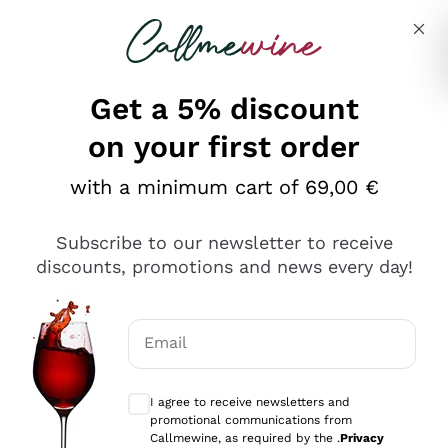
Skip to content
Describe what you are looking for
Get a 5% discount
on your first order
Ottimo
with a minimum cart of 69,00 €
4,5
/5
2.567
Subscribe to our newsletter to receive
recensioni
discounts, promotions and news every day!
Le nostre recensioni a 4 e 5 stelle.
Clicca qui per leggerle tutte >
Email
Precedente
Successivo
Optional consents to receive communicat
I agree to receive newsletters and
Oggi
promotional communications from
Ottimo servizio!
Callmewine, as required by the .
Privacy