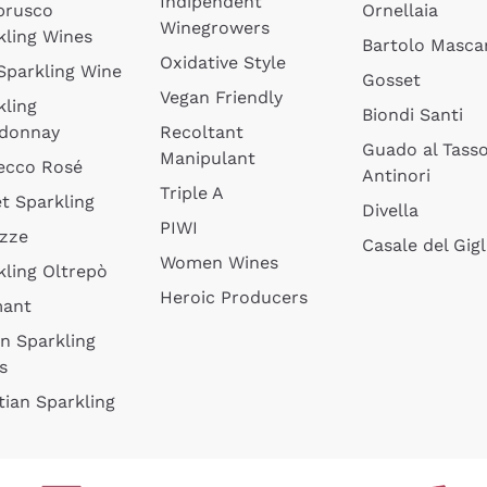
Indipendent
brusco
Ornellaia
Winegrowers
kling Wines
Bartolo Mascar
Oxidative Style
 Sparkling Wine
Gosset
Vegan Friendly
kling
Biondi Santi
donnay
Recoltant
Guado al Tass
Manipulant
ecco Rosé
Antinori
Triple A
t Sparkling
Divella
PIWI
izze
Casale del Gigl
Women Wines
kling Oltrepò
Heroic Producers
mant
an Sparkling
s
tian Sparkling