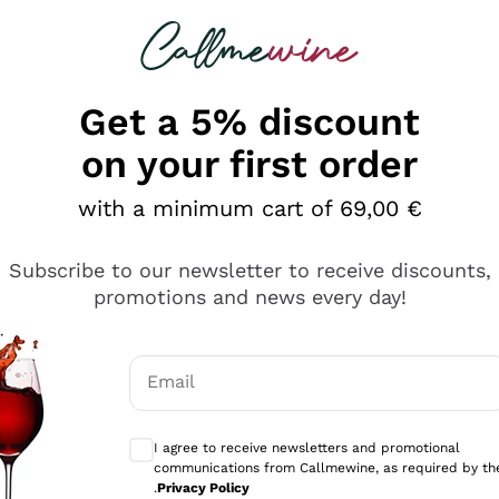
 looking for
Champagne
Sparkling Wines
Al
Get a 5% discount
on your first order
with a minimum cart of 69,00 €
Subscribe to our newsletter to receive discounts,
promotions and news every day!
Email
Optional consents to receive communicati
I agree to receive newsletters and promotional
communications from Callmewine, as required by th
sima
.
Privacy Policy