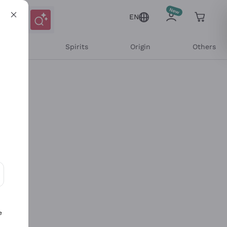
EN
l Wines
Spirits
Origin
Others
ons and personalized offers
e