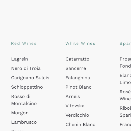
Red Wines
White Wines
Spar
Lagrein
Catarratto
Pros
Fon
Nero di Troia
Sancerre
Blan
Carignano Sulcis
Falanghina
Lim
Schioppettino
Pinot Blanc
Rosé
Rosso di
Arneis
Wine
Montalcino
Vitovska
Ribol
Morgon
Verdicchio
Spar
Lambrusco
Chenin Blanc
Fran