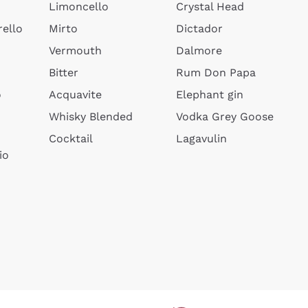
Limoncello
Crystal Head
ello
Mirto
Dictador
Vermouth
Dalmore
Bitter
Rum Don Papa
o
Acquavite
Elephant gin
Whisky Blended
Vodka Grey Goose
Cocktail
Lagavulin
io