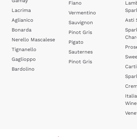
Gamay
Fiano
Lam
Lacrima
Spar
Vermentino
Aglianico
Asti
Sauvignon
Bonarda
Spar
Pinot Gris
Char
Nerello Mascalese
Pigato
Pros
Tignanello
Sauternes
Swee
Gaglioppo
Pinot Gris
Cart
Bardolino
Spar
Cre
Itali
Wine
Vene