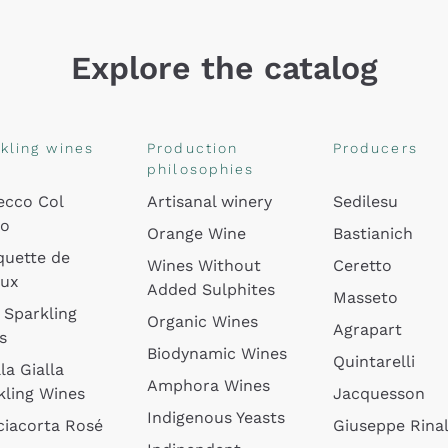
Explore the catalog
kling wines
Production
Producers
philosophies
ecco Col
Artisanal winery
Sedilesu
do
Orange Wine
Bastianich
quette de
Wines Without
Ceretto
oux
Added Sulphites
Masseto
 Sparkling
Organic Wines
Agrapart
s
Biodynamic Wines
Quintarelli
la Gialla
Amphora Wines
kling Wines
Jacquesson
Indigenous Yeasts
ciacorta Rosé
Giuseppe Rinal