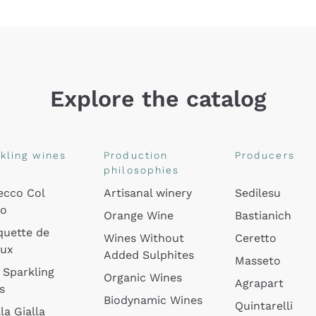
Explore the catalog
kling wines
Production
Producers
philosophies
ecco Col
Artisanal winery
Sedilesu
do
Orange Wine
Bastianich
quette de
Wines Without
Ceretto
oux
Added Sulphites
Masseto
 Sparkling
Organic Wines
Agrapart
s
Biodynamic Wines
Quintarelli
la Gialla