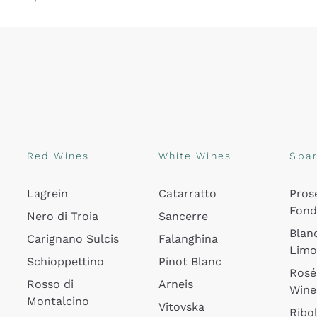
Red Wines
White Wines
Spar
Lagrein
Catarratto
Pros
Fon
Nero di Troia
Sancerre
Blan
Carignano Sulcis
Falanghina
Lim
Schioppettino
Pinot Blanc
Rosé
Rosso di
Arneis
Wine
Montalcino
Vitovska
Ribol