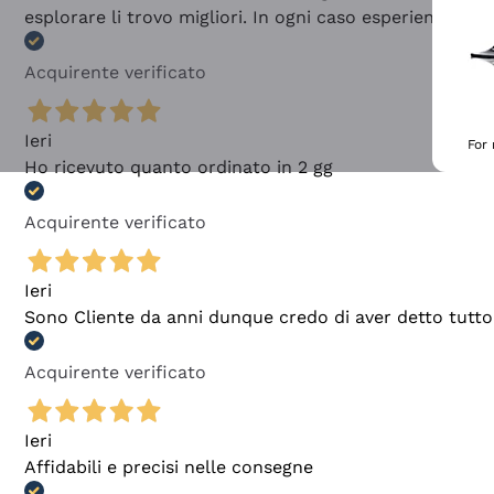
esplorare li trovo migliori. In ogni caso esperienza buo
Acquirente verificato
Ieri
For
Ho ricevuto quanto ordinato in 2 gg
Acquirente verificato
Ieri
Sono Cliente da anni dunque credo di aver detto tutto
Acquirente verificato
Ieri
Affidabili e precisi nelle consegne