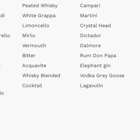
Peated Whisky
Campari
di
White Grappa
Martini
Limoncello
Crystal Head
ello
Mirto
Dictador
Vermouth
Dalmore
Bitter
Rum Don Papa
o
Acquavite
Elephant gin
Whisky Blended
Vodka Grey Goose
Cocktail
Lagavulin
io