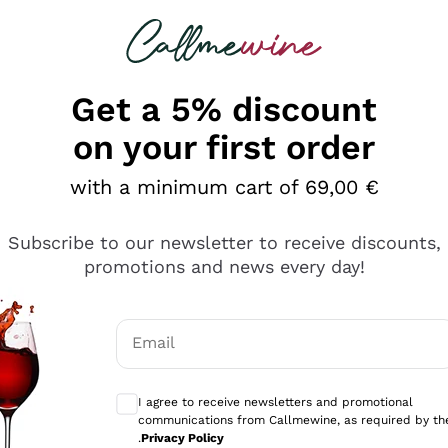
 looking for
Champagne
Sparkling Wines
Al
Get a 5% discount
on your first order
with a minimum cart of 69,00 €
Subscribe to our newsletter to receive discounts,
promotions and news every day!
Email
Optional consents to receive communicati
I agree to receive newsletters and promotional
communications from Callmewine, as required by th
se non è male ma secondo me ci sono alternative che hanno p
.
Privacy Policy