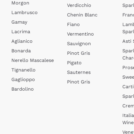
Morgon
Verdicchio
Spar
Lambrusco
Chenin Blanc
Fran
Gamay
Fiano
Lam
Lacrima
Spar
Vermentino
Aglianico
Asti
Sauvignon
Bonarda
Spar
Pinot Gris
Char
Nerello Mascalese
Pigato
Pros
Tignanello
Sauternes
Swee
Gaglioppo
Pinot Gris
Cart
Bardolino
Spar
Cre
Itali
Wine
Vene