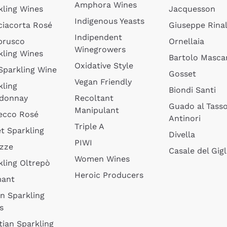
Amphora Wines
kling Wines
Jacquesson
Indigenous Yeasts
ciacorta Rosé
Giuseppe Rinal
Indipendent
brusco
Ornellaia
Winegrowers
kling Wines
Bartolo Mascar
Oxidative Style
 Sparkling Wine
Gosset
Vegan Friendly
kling
Biondi Santi
donnay
Recoltant
Guado al Tass
Manipulant
ecco Rosé
Antinori
Triple A
t Sparkling
Divella
PIWI
izze
Casale del Gigl
Women Wines
kling Oltrepò
Heroic Producers
mant
an Sparkling
s
tian Sparkling