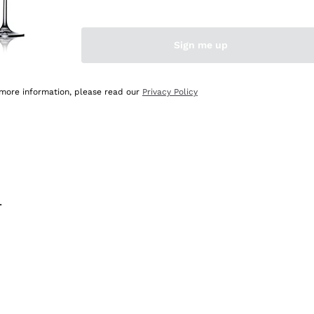
na e lo consiglio! 👍
Sign me up
 more information, please read our
Privacy Policy
.