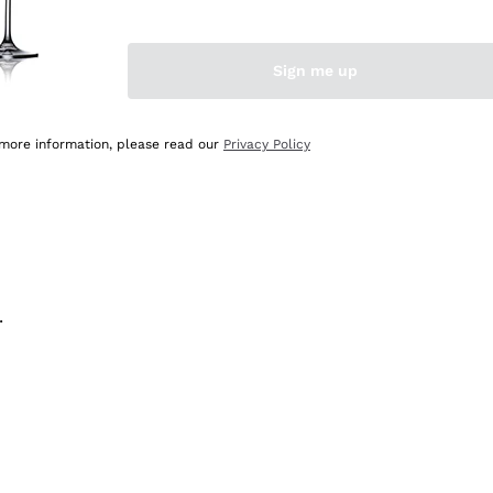
na e lo consiglio! 👍
Sign me up
 more information, please read our
Privacy Policy
.