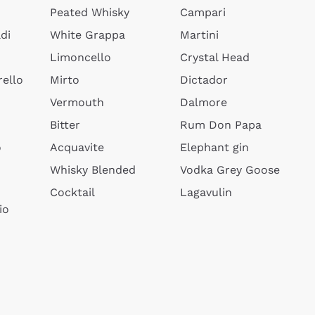
Peated Whisky
Campari
di
White Grappa
Martini
Limoncello
Crystal Head
ello
Mirto
Dictador
Vermouth
Dalmore
Bitter
Rum Don Papa
o
Acquavite
Elephant gin
Whisky Blended
Vodka Grey Goose
Cocktail
Lagavulin
io