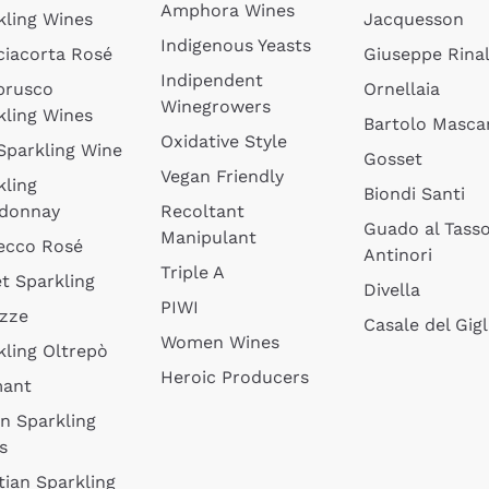
Amphora Wines
kling Wines
Jacquesson
Indigenous Yeasts
ciacorta Rosé
Giuseppe Rinal
Indipendent
brusco
Ornellaia
Winegrowers
kling Wines
Bartolo Mascar
Oxidative Style
 Sparkling Wine
Gosset
Vegan Friendly
kling
Biondi Santi
donnay
Recoltant
Guado al Tass
Manipulant
ecco Rosé
Antinori
Triple A
t Sparkling
Divella
PIWI
izze
Casale del Gigl
Women Wines
kling Oltrepò
Heroic Producers
mant
an Sparkling
s
tian Sparkling