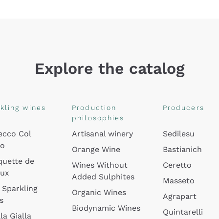
Explore the catalog
kling wines
Production
Producers
philosophies
ecco Col
Artisanal winery
Sedilesu
do
Orange Wine
Bastianich
quette de
Wines Without
Ceretto
oux
Added Sulphites
Masseto
 Sparkling
Organic Wines
Agrapart
s
Biodynamic Wines
Quintarelli
la Gialla