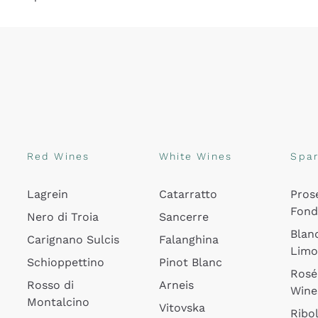
Red Wines
White Wines
Spar
Lagrein
Catarratto
Pros
Fon
Nero di Troia
Sancerre
Blan
Carignano Sulcis
Falanghina
Lim
Schioppettino
Pinot Blanc
Rosé
Rosso di
Arneis
Wine
Montalcino
Vitovska
Ribol