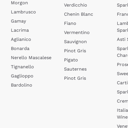
Morgon
Verdicchio
Spar
Lambrusco
Chenin Blanc
Fran
Gamay
Fiano
Lam
Lacrima
Spar
Vermentino
Aglianico
Asti
Sauvignon
Bonarda
Spar
Pinot Gris
Char
Nerello Mascalese
Pigato
Pros
Tignanello
Sauternes
Swee
Gaglioppo
Pinot Gris
Cart
Bardolino
Spar
Cre
Itali
Wine
Vene