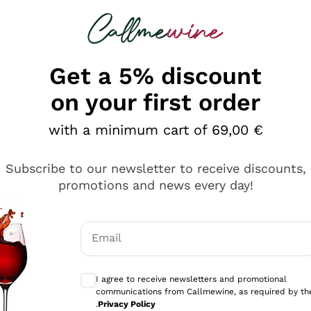
 looking for
Champagne
Sparkling Wines
Al
Get a 5% discount
on your first order
with a minimum cart of 69,00 €
Subscribe to our newsletter to receive discounts,
promotions and news every day!
Email
Optional consents to receive communicati
I agree to receive newsletters and promotional
communications from Callmewine, as required by th
se non è male ma secondo me ci sono alternative che hanno p
.
Privacy Policy