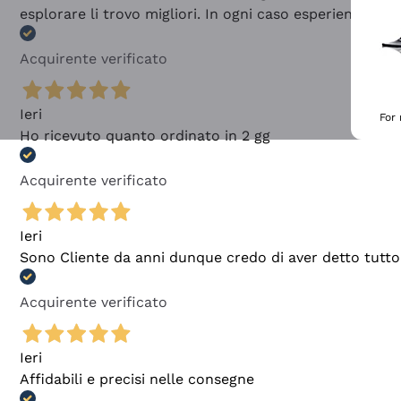
esplorare li trovo migliori. In ogni caso esperienza buo
Acquirente verificato
Ieri
For
Ho ricevuto quanto ordinato in 2 gg
Acquirente verificato
Ieri
Sono Cliente da anni dunque credo di aver detto tutto
Acquirente verificato
Ieri
Affidabili e precisi nelle consegne