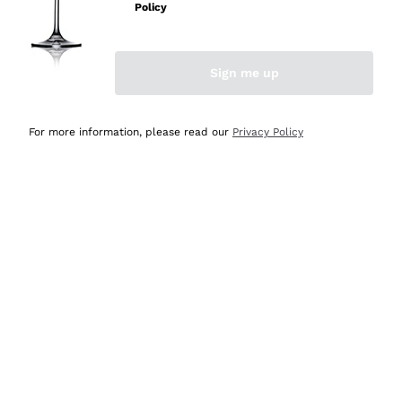
velocissima
Policy
Acquirente verificato
Sign me up
Ieri
Perfetti e attenti al cliente
For more information, please read our
Privacy Policy
Acquirente verificato
2 Giorni Fa
Semplice nell'uso, puntuali e veloci.
Acquirente verificato
2 Giorni Fa
Ottima come sempre!