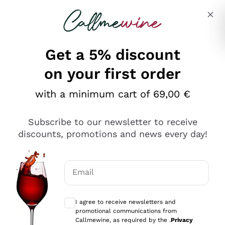
Skip to content
Describe what you are looking for
Get a 5% discount
on your first order
Ottimo
with a minimum cart of 69,00 €
4,5
/5
2.552
Subscribe to our newsletter to receive
recensioni
discounts, promotions and news every day!
Le nostre recensioni a 4 e 5 stelle.
Clicca qui per leggerle tutte >
Email
Precedente
Successivo
Optional consents to receive communicat
I agree to receive newsletters and
Oggi
promotional communications from
Ottima facilità di acquisto sul sito e consegna
Callmewine, as required by the .
Privacy