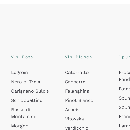
Vini Rossi
Vini Bianchi
Spu
Lagrein
Catarratto
Pros
Fon
Nero di Troia
Sancerre
Blan
Carignano Sulcis
Falanghina
Spum
Schioppettino
Pinot Bianco
Spum
Rosso di
Arneis
Montalcino
Fran
Vitovska
Morgon
Lamb
Verdicchio