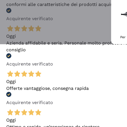
conformi alle caratteristiche dei prodotti acquistati
Acquirente verificato
Oggi
Per 
Azienda affidabile e seria. Personale molto profession
consiglio
Acquirente verificato
Oggi
Offerte vantaggiose, consegna rapida
Acquirente verificato
Oggi
Ottimo e rapido, un’esperienza da ripetere