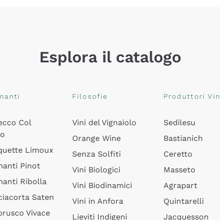
Esplora il catalogo
manti
Filosofie
Produttori Vin
ecco Col
Vini del Vignaiolo
Sedilesu
do
Orange Wine
Bastianich
quette Limoux
Senza Solfiti
Ceretto
anti Pinot
Vini Biologici
Masseto
anti Ribolla
Vini Biodinamici
Agrapart
ciacorta Saten
Vini in Anfora
Quintarelli
rusco Vivace
Lieviti Indigeni
Jacquesson