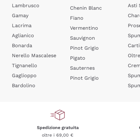
Lambrusco
Asti
Chenin Blanc
Gamay
Char
Fiano
Lacrima
Pros
Vermentino
Aglianico
Spum
Sauvignon
Bonarda
Cart
Pinot Grigio
Nerello Mascalese
Oltr
Pigato
Tignanello
Cre
Sauternes
Gaglioppo
Spum
Pinot Grigio
Bardolino
Spum
Spedizione gratuita
oltre i 69,00 €