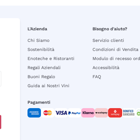
L'Azienda
Bisogno d'aiuto?
Chi Siamo
Servizio clienti
Sostenibilità
Condizioni di Vendita
Enoteche e Ristoranti
Modulo di recesso or
Regali Aziendali
Accessibilità
Buoni Regalo
FAQ
Guida ai Nostri Vini
Pagamenti