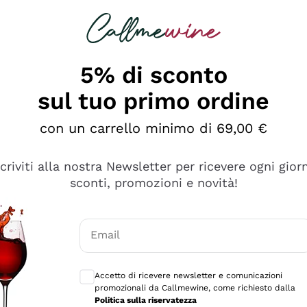
rcando
Champagne
Spumanti
Tutti i Vini
5% di sconto
sul tuo primo ordine
con un carrello minimo di 69,00 €
scriviti alla nostra Newsletter per ricevere ogni gior
sconti, promozioni e novità!
Email
Consensi opzionali per ricevere comunicaz
Accetto di ricevere newsletter e comunicazioni
promozionali da Callmewine, come richiesto dalla
tanti prodotti diversi e con un ampio range di prezzo. Le 
Politica sulla riservatezza