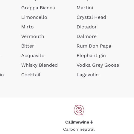
Grappa Bianca
Martini
Limoncello
Crystal Head
Mirto
Dictador
Vermouth
Dalmore
Bitter
Rum Don Papa
o
Acquavite
Elephant gin
Whisky Blended
Vodka Grey Goose
io
Cocktail
Lagavulin
Callmewine è
Carbon neutral