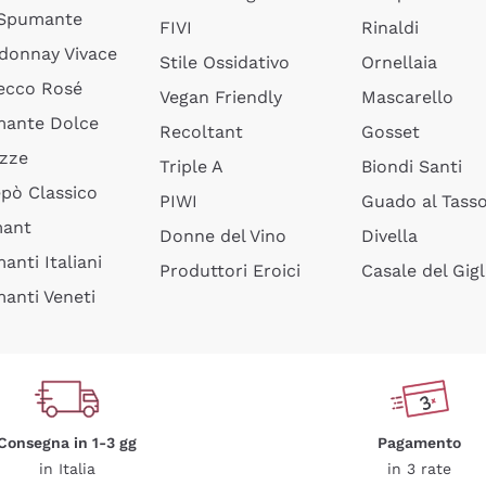
 Spumante
FIVI
Rinaldi
donnay Vivace
Stile Ossidativo
Ornellaia
ecco Rosé
Vegan Friendly
Mascarello
ante Dolce
Recoltant
Gosset
izze
Triple A
Biondi Santi
epò Classico
PIWI
Guado al Tass
mant
Donne del Vino
Divella
anti Italiani
Produttori Eroici
Casale del Gigl
anti Veneti
Consegna in 1-3 gg
Pagamento
in Italia
in 3 rate