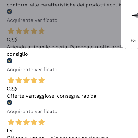
conformi alle caratteristiche dei prodotti acquistati
Acquirente verificato
Oggi
For
Azienda affidabile e seria. Personale molto profession
consiglio
Acquirente verificato
Oggi
Offerte vantaggiose, consegna rapida
Acquirente verificato
Ieri
Ottimo e rapido, un’esperienza da ripetere