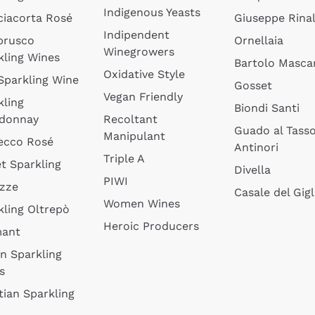
Indigenous Yeasts
ciacorta Rosé
Giuseppe Rinal
Indipendent
brusco
Ornellaia
Winegrowers
kling Wines
Bartolo Mascar
Oxidative Style
 Sparkling Wine
Gosset
Vegan Friendly
kling
Biondi Santi
donnay
Recoltant
Guado al Tass
Manipulant
ecco Rosé
Antinori
Triple A
t Sparkling
Divella
PIWI
izze
Casale del Gigl
Women Wines
kling Oltrepò
Heroic Producers
mant
an Sparkling
s
tian Sparkling