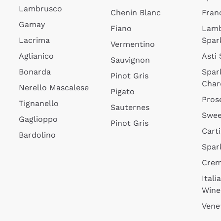
Lambrusco
Chenin Blanc
Fran
Gamay
Fiano
Lam
Lacrima
Spar
Vermentino
Aglianico
Asti
Sauvignon
Bonarda
Spar
Pinot Gris
Char
Nerello Mascalese
Pigato
Pros
Tignanello
Sauternes
Swee
Gaglioppo
Pinot Gris
Cart
Bardolino
Spar
Cre
Itali
Wine
Vene