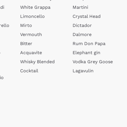
di
White Grappa
Martini
Limoncello
Crystal Head
ello
Mirto
Dictador
Vermouth
Dalmore
Bitter
Rum Don Papa
o
Acquavite
Elephant gin
Whisky Blended
Vodka Grey Goose
Cocktail
Lagavulin
io