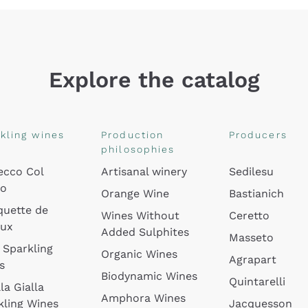
Explore the catalog
kling wines
Production
Producers
philosophies
ecco Col
Artisanal winery
Sedilesu
do
Orange Wine
Bastianich
quette de
Wines Without
Ceretto
oux
Added Sulphites
Masseto
 Sparkling
Organic Wines
Agrapart
s
Biodynamic Wines
Quintarelli
la Gialla
Amphora Wines
kling Wines
Jacquesson