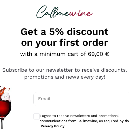
 looking for
Champagne
Sparkling Wines
Al
Get a 5% discount
on your first order
with a minimum cart of 69,00 €
Subscribe to our newsletter to receive discounts,
promotions and news every day!
Email
Optional consents to receive communicati
I agree to receive newsletters and promotional
communications from Callmewine, as required by th
tanti prodotti diversi e con un ampio range di prezzo. Le 
.
Privacy Policy