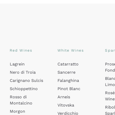
Red Wines
White Wines
Spar
Lagrein
Catarratto
Pros
Fon
Nero di Troia
Sancerre
Blan
Carignano Sulcis
Falanghina
Lim
Schioppettino
Pinot Blanc
Rosé
Rosso di
Arneis
Wine
Montalcino
Vitovska
Ribol
Morgon
Verdicchio
Spar