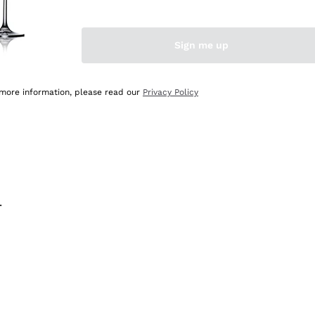
na e lo consiglio! 👍
Sign me up
 more information, please read our
Privacy Policy
.