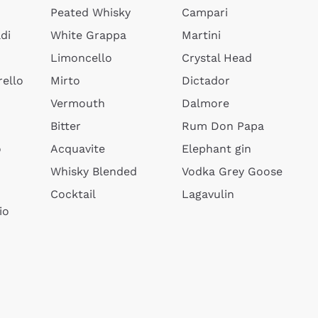
Peated Whisky
Campari
di
White Grappa
Martini
Limoncello
Crystal Head
ello
Mirto
Dictador
Vermouth
Dalmore
Bitter
Rum Don Papa
o
Acquavite
Elephant gin
Whisky Blended
Vodka Grey Goose
Cocktail
Lagavulin
io