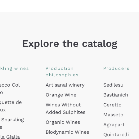
Explore the catalog
kling wines
Production
Producers
philosophies
ecco Col
Artisanal winery
Sedilesu
do
Orange Wine
Bastianich
quette de
Wines Without
Ceretto
oux
Added Sulphites
Masseto
 Sparkling
Organic Wines
Agrapart
s
Biodynamic Wines
Quintarelli
la Gialla