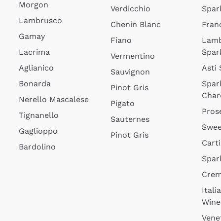
Morgon
Verdicchio
Spar
Lambrusco
Chenin Blanc
Fran
Gamay
Fiano
Lam
Lacrima
Spar
Vermentino
Aglianico
Asti
Sauvignon
Bonarda
Spar
Pinot Gris
Char
Nerello Mascalese
Pigato
Pros
Tignanello
Sauternes
Swee
Gaglioppo
Pinot Gris
Cart
Bardolino
Spar
Cre
Itali
Wine
Vene