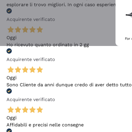
esplorare li trovo migliori. In ogni caso esperienza buo
Acquirente verificato
Oggi
For
Ho ricevuto quanto ordinato in 2 gg
Acquirente verificato
Oggi
Sono Cliente da anni dunque credo di aver detto tutto
Acquirente verificato
Oggi
Affidabili e precisi nelle consegne