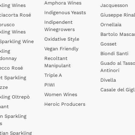
Amphora Wines
kling Wines
Jacquesson
Indigenous Yeasts
ciacorta Rosé
Giuseppe Rinal
Indipendent
brusco
Ornellaia
Winegrowers
kling Wines
Bartolo Mascar
Oxidative Style
 Sparkling Wine
Gosset
Vegan Friendly
kling
Biondi Santi
donnay
Recoltant
Guado al Tass
Manipulant
ecco Rosé
Antinori
Triple A
t Sparkling
Divella
PIWI
izze
Casale del Gigl
Women Wines
kling Oltrepò
Heroic Producers
mant
an Sparkling
s
tian Sparkling