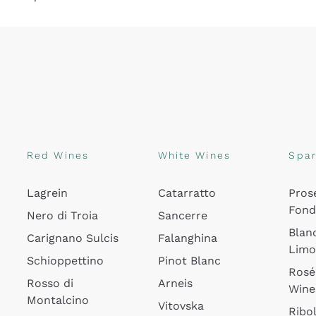
Red Wines
White Wines
Spar
Lagrein
Catarratto
Pros
Fon
Nero di Troia
Sancerre
Blan
Carignano Sulcis
Falanghina
Lim
Schioppettino
Pinot Blanc
Rosé
Rosso di
Arneis
Wine
Montalcino
Vitovska
Ribol