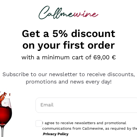
 looking for
Champagne
Sparkling Wines
Al
Get a 5% discount
on your first order
with a minimum cart of 69,00 €
Subscribe to our newsletter to receive discounts,
promotions and news every day!
Email
Optional consents to receive communicati
I agree to receive newsletters and promotional
communications from Callmewine, as required by th
se non è male ma secondo me ci sono alternative che hanno p
.
Privacy Policy