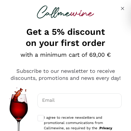
Skip to content
Describe what you are looking for
Get a 5% discount
on your first order
Ottimo
with a minimum cart of 69,00 €
4,5
/5
2.566
Subscribe to our newsletter to receive
recensioni
discounts, promotions and news every day!
Le nostre recensioni a 4 e 5 stelle.
Clicca qui per leggerle tutte >
Email
Precedente
Successivo
Optional consents to receive communicat
I agree to receive newsletters and
Oggi
promotional communications from
Ordine tutto ok, niente da dire a riguardo. Il sito in se
Callmewine, as required by the .
Privacy