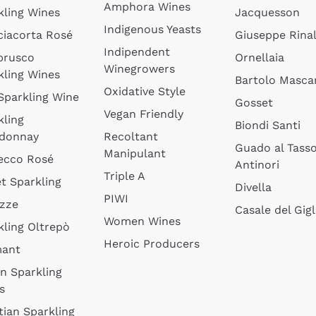
Amphora Wines
kling Wines
Jacquesson
Indigenous Yeasts
ciacorta Rosé
Giuseppe Rinal
Indipendent
brusco
Ornellaia
Winegrowers
kling Wines
Bartolo Mascar
Oxidative Style
 Sparkling Wine
Gosset
Vegan Friendly
kling
Biondi Santi
donnay
Recoltant
Guado al Tass
Manipulant
ecco Rosé
Antinori
Triple A
t Sparkling
Divella
PIWI
izze
Casale del Gigl
Women Wines
kling Oltrepò
Heroic Producers
mant
an Sparkling
s
tian Sparkling