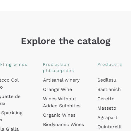
Explore the catalog
kling wines
Production
Producers
philosophies
ecco Col
Artisanal winery
Sedilesu
do
Orange Wine
Bastianich
quette de
Wines Without
Ceretto
oux
Added Sulphites
Masseto
 Sparkling
Organic Wines
Agrapart
s
Biodynamic Wines
Quintarelli
la Gialla