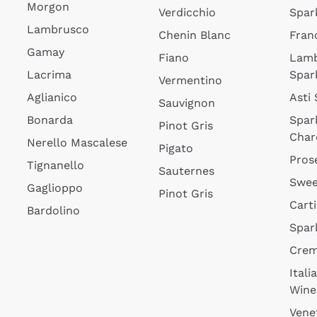
Morgon
Verdicchio
Spar
Lambrusco
Chenin Blanc
Fran
Gamay
Fiano
Lam
Lacrima
Spar
Vermentino
Aglianico
Asti
Sauvignon
Bonarda
Spar
Pinot Gris
Char
Nerello Mascalese
Pigato
Pros
Tignanello
Sauternes
Swee
Gaglioppo
Pinot Gris
Cart
Bardolino
Spar
Cre
Itali
Wine
Vene