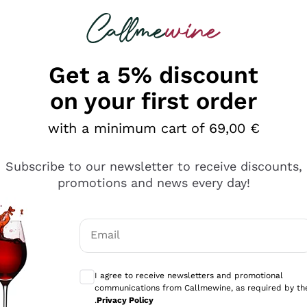
 looking for
Champagne
Sparkling Wines
Al
Get a 5% discount
on your first order
with a minimum cart of 69,00 €
Subscribe to our newsletter to receive discounts,
promotions and news every day!
Email
Optional consents to receive communicati
I agree to receive newsletters and promotional
communications from Callmewine, as required by th
se non è male ma secondo me ci sono alternative che hanno p
.
Privacy Policy