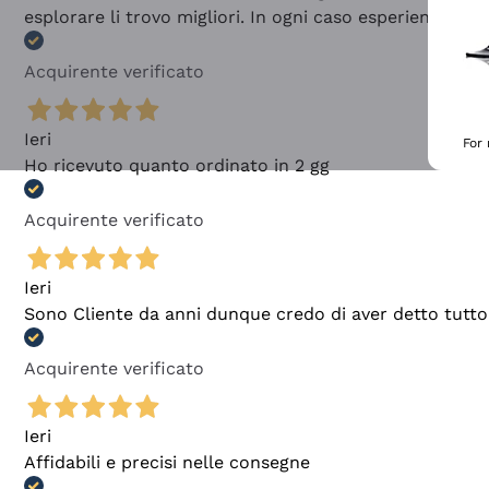
esplorare li trovo migliori. In ogni caso esperienza buo
Acquirente verificato
Ieri
For
Ho ricevuto quanto ordinato in 2 gg
Acquirente verificato
Ieri
Sono Cliente da anni dunque credo di aver detto tutto
Acquirente verificato
Ieri
Affidabili e precisi nelle consegne