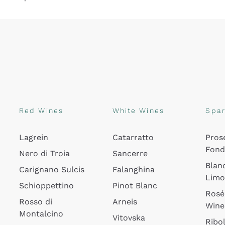
Red Wines
White Wines
Spar
Lagrein
Catarratto
Pros
Fon
Nero di Troia
Sancerre
Blan
Carignano Sulcis
Falanghina
Lim
Schioppettino
Pinot Blanc
Rosé
Rosso di
Arneis
Wine
Montalcino
Vitovska
Ribol