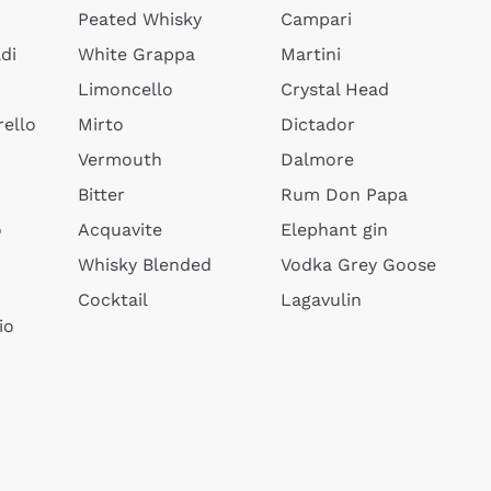
Peated Whisky
Campari
di
White Grappa
Martini
Limoncello
Crystal Head
ello
Mirto
Dictador
Vermouth
Dalmore
Bitter
Rum Don Papa
o
Acquavite
Elephant gin
Whisky Blended
Vodka Grey Goose
Cocktail
Lagavulin
io