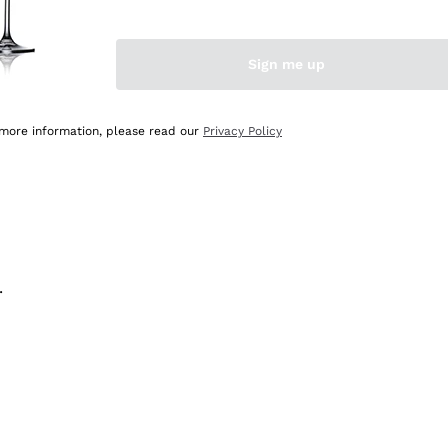
na e lo consiglio! 👍
Sign me up
 more information, please read our
Privacy Policy
.