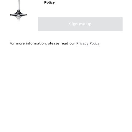
professionalità
Policy
Acquirente verificato
Sign me up
Oggi
Seri affidabili
For more information, please read our
Privacy Policy
Acquirente verificato
Ieri
Il catalogo offre moltissime possibilità di scelta tra tanti
prodotti diversi e con un ampio range di prezzo. Le
indicazioni dei consulenti sono estremamente chiare e
conformi alle caratteristiche dei prodotti acquistati
Acquirente verificato