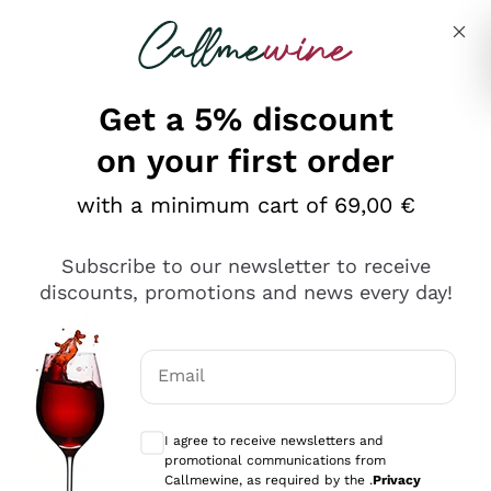
Skip to content
Describe what you are looking for
Get a 5% discount
on your first order
Ottimo
with a minimum cart of 69,00 €
4,5
/5
2.561
Subscribe to our newsletter to receive
recensioni
discounts, promotions and news every day!
Le nostre recensioni a 4 e 5 stelle.
Clicca qui per leggerle tutte >
Email
Precedente
Successivo
Optional consents to receive communicat
I agree to receive newsletters and
Oggi
promotional communications from
Acquisto semplice nelle modalità, gestito con rapidità e
Callmewine, as required by the .
Privacy