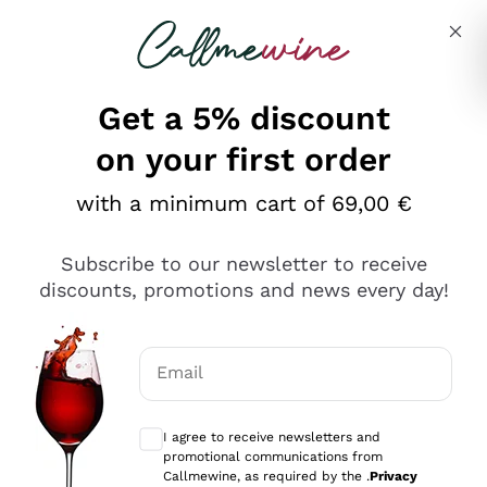
Skip to content
Describe what you are looking for
Get a 5% discount
on your first order
Ottimo
with a minimum cart of 69,00 €
4,5
/5
2.566
Subscribe to our newsletter to receive
recensioni
discounts, promotions and news every day!
Le nostre recensioni a 4 e 5 stelle.
Clicca qui per leggerle tutte >
Email
Precedente
Successivo
Optional consents to receive communicat
I agree to receive newsletters and
Ieri
promotional communications from
Ordine tutto ok, niente da dire a riguardo. Il sito in se
Callmewine, as required by the .
Privacy