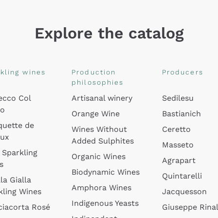
Explore the catalog
kling wines
Production
Producers
philosophies
ecco Col
Artisanal winery
Sedilesu
do
Orange Wine
Bastianich
quette de
Wines Without
Ceretto
oux
Added Sulphites
Masseto
 Sparkling
Organic Wines
Agrapart
s
Biodynamic Wines
Quintarelli
la Gialla
Amphora Wines
kling Wines
Jacquesson
Indigenous Yeasts
ciacorta Rosé
Giuseppe Rinal