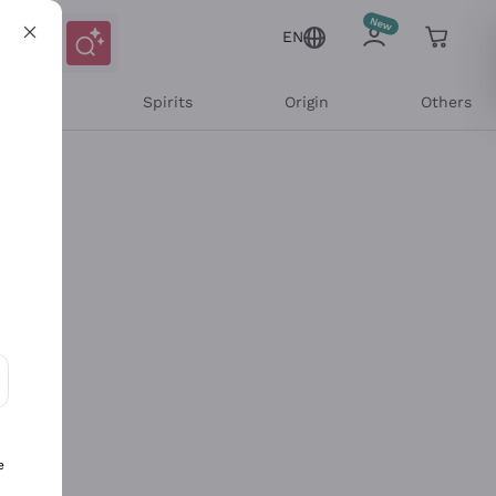
EN
l Wines
Spirits
Origin
Others
ons and personalized offers
e