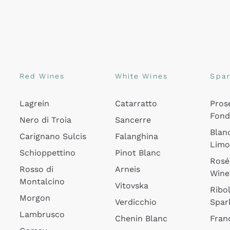
Red Wines
White Wines
Spar
Lagrein
Catarratto
Pros
Fon
Nero di Troia
Sancerre
Blan
Carignano Sulcis
Falanghina
Lim
Schioppettino
Pinot Blanc
Rosé
Rosso di
Arneis
Wine
Montalcino
Vitovska
Ribol
Morgon
Verdicchio
Spar
Lambrusco
Chenin Blanc
Fran