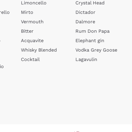
Limoncello
Crystal Head
ello
Mirto
Dictador
Vermouth
Dalmore
Bitter
Rum Don Papa
o
Acquavite
Elephant gin
Whisky Blended
Vodka Grey Goose
Cocktail
Lagavulin
io