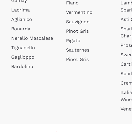
Gamay
Fiano
Lam
Lacrima
Spar
Vermentino
Aglianico
Asti
Sauvignon
Bonarda
Spar
Pinot Gris
Char
Nerello Mascalese
Pigato
Pros
Tignanello
Sauternes
Swee
Gaglioppo
Pinot Gris
Cart
Bardolino
Spar
Cre
Itali
Wine
Vene