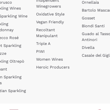
Indipendent
brusco
Ornellaia
Winegrowers
kling Wines
Bartolo Mascar
Oxidative Style
 Sparkling Wine
Gosset
Vegan Friendly
kling
Biondi Santi
donnay
Recoltant
Guado al Tass
Manipulant
ecco Rosé
Antinori
Triple A
t Sparkling
Divella
PIWI
izze
Casale del Gigl
Women Wines
kling Oltrepò
Heroic Producers
mant
an Sparkling
s
tian Sparkling