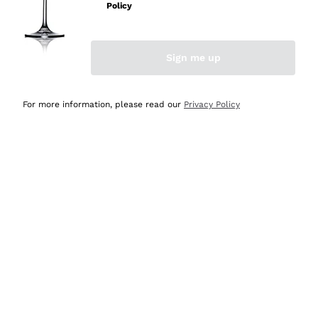
velocissima
Policy
Acquirente verificato
Sign me up
Ieri
Perfetti e attenti al cliente
For more information, please read our
Privacy Policy
Acquirente verificato
2 Giorni Fa
Semplice nell'uso, puntuali e veloci.
Acquirente verificato
2 Giorni Fa
Ottima come sempre!