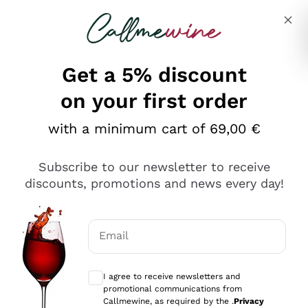
Skip to content
Describe what you are looking for
Get a 5% discount
on your first order
Ottimo
with a minimum cart of 69,00 €
4,5
/5
2.552
Subscribe to our newsletter to receive
recensioni
discounts, promotions and news every day!
Le nostre recensioni a 4 e 5 stelle.
Clicca qui per leggerle tutte >
Email
Precedente
Successivo
Optional consents to receive communicat
I agree to receive newsletters and
Oggi
promotional communications from
Ottima facilità di acquisto sul sito e consegna
Callmewine, as required by the .
Privacy