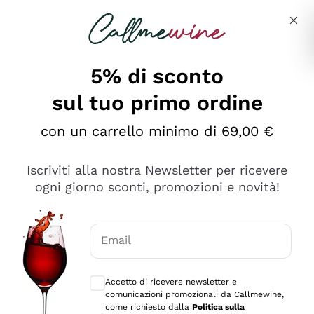
Salta al contenuto principale
Descrivi cosa stai cercando
5% di sconto
sul tuo primo ordine
Ottimo
con un carrello minimo di 69,00 €
4,5
/5
2.566
Iscriviti alla nostra Newsletter per ricevere
recensioni
ogni giorno sconti, promozioni e novità!
Le nostre recensioni a 4 e 5 stelle.
Clicca qui per leggerle tutte >
Email
Precedente
Successivo
Consensi opzionali per ricevere comunica
Accetto di ricevere newsletter e
Oggi
comunicazioni promozionali da Callmewine,
Ordine tutto ok, niente da dire a riguardo. Il sito in se
come richiesto dalla
Politica sulla