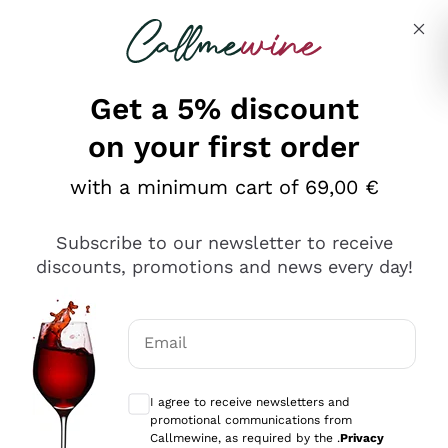
Skip to content
Describe what you are looking for
Get a 5% discount
on your first order
Ottimo
with a minimum cart of 69,00 €
4,5
/5
2.561
Subscribe to our newsletter to receive
recensioni
discounts, promotions and news every day!
Le nostre recensioni a 4 e 5 stelle.
Clicca qui per leggerle tutte >
Email
Precedente
Successivo
Optional consents to receive communicat
I agree to receive newsletters and
Oggi
promotional communications from
Acquisto semplice nelle modalità, gestito con rapidità e
Callmewine, as required by the .
Privacy