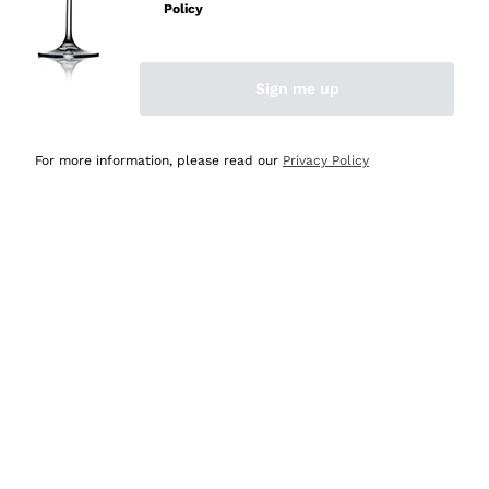
professionalità
Policy
Acquirente verificato
Sign me up
Oggi
Seri affidabili
For more information, please read our
Privacy Policy
Acquirente verificato
Ieri
Il catalogo offre moltissime possibilità di scelta tra tanti
prodotti diversi e con un ampio range di prezzo. Le
indicazioni dei consulenti sono estremamente chiare e
conformi alle caratteristiche dei prodotti acquistati
Acquirente verificato