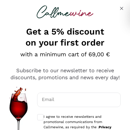
Skip to content
Describe what you are looking for
Get a 5% discount
on your first order
Ottimo
with a minimum cart of 69,00 €
4,5
/5
2.566
Subscribe to our newsletter to receive
recensioni
discounts, promotions and news every day!
Le nostre recensioni a 4 e 5 stelle.
Clicca qui per leggerle tutte >
Email
Precedente
Successivo
Optional consents to receive communicat
I agree to receive newsletters and
Oggi
promotional communications from
Ordine tutto ok, niente da dire a riguardo. Il sito in se
Callmewine, as required by the .
Privacy