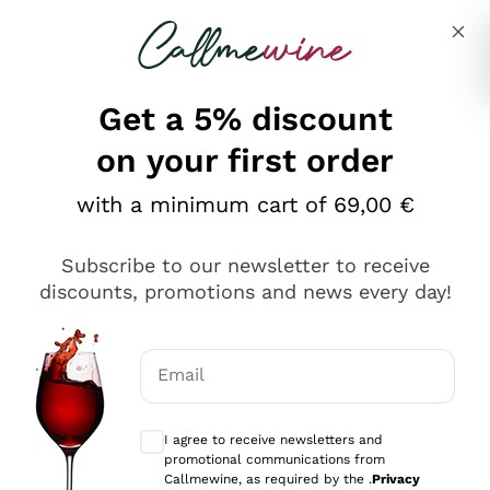
Skip to content
Describe what you are looking for
Get a 5% discount
on your first order
Ottimo
with a minimum cart of 69,00 €
4,5
/5
2.566
Subscribe to our newsletter to receive
recensioni
discounts, promotions and news every day!
Le nostre recensioni a 4 e 5 stelle.
Clicca qui per leggerle tutte >
Email
Precedente
Successivo
Optional consents to receive communicat
I agree to receive newsletters and
Ieri
promotional communications from
Ordine tutto ok, niente da dire a riguardo. Il sito in se
Callmewine, as required by the .
Privacy